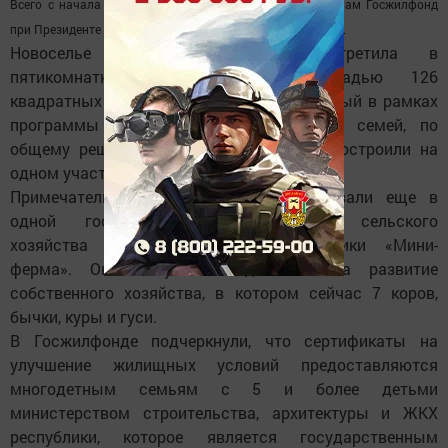
Всего с начала текущего года по различным программам Госжилфонд
при Президенте РТ ввел в строй 93 дома на 4240 квартир.
Новоселье семья Мазитовых встретила в
пятикомнатном доме общей площадью 126
квадратных метра. Новый дом, возведенный в рамках
программы по заселению многодетных семей, по
общему решению семьи и чиновников построили на
одном участке, рядом с прежним жильем.
Примечательно, что Мазитовы участвовали еще в
одной госпрограмме министерства сельского
хозяйства и продовольствия республики «Мини-
ферма». Они получили подъемные на развитие
собственного хозяйства, в котором сейчас 7 коров,
бычки, куры и гуси.
В Госжилфонде подчеркнули, что сертификаты на
улучшение жилищных условий предоставляются
многодетным семьям с 5 и более детьми
министерством строительства, архитектуры и ЖКХ
республики, которое является государственным