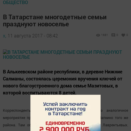
ОБЩЕСТВО
В Татарстане многодетные семьи
празднуют новоселье
х,
11 августа 2017 - 08:42
1681
0
0
В Алькеевском районе республики, в деревне Нижние
Салманы, состоялась церемония вручения ключей от
нового благоустроенного дома семье Мазитовых, в
которой воспитываются 8 детей.
Корреспонденты ИА «Татар-информ» сообщают, что аналогичное
мероприятие прошло на днях и в деревне Татарское Шапкино того же
района. Там обладателями нового дома стала семья Лаврентьевых.