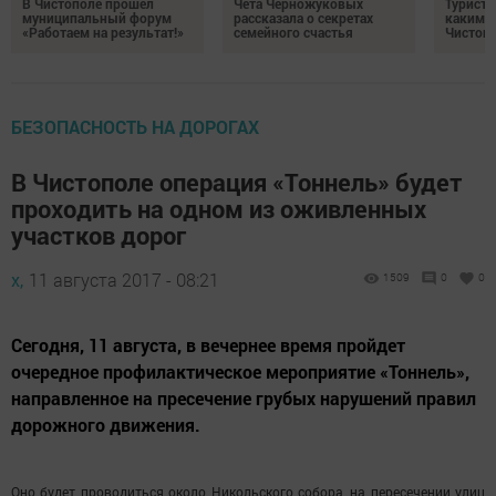
В Чистополе прошел
Чета Черножуковых
Туристы
муниципальный форум
рассказала о секретах
каким о
«Работаем на результат!»
семейного счастья
Чистоп
БЕЗОПАСНОСТЬ НА ДОРОГАХ
В Чистополе операция «Тоннель» будет
проходить на одном из оживленных
участков дорог
х,
11 августа 2017 - 08:21
1509
0
0
Сегодня, 11 августа, в вечернее время пройдет
очередное профилактическое мероприятие «Тоннель»,
направленное на пресечение грубых нарушений правил
дорожного движения.
Оно будет проводиться около Никольского собора, на пересечении улиц