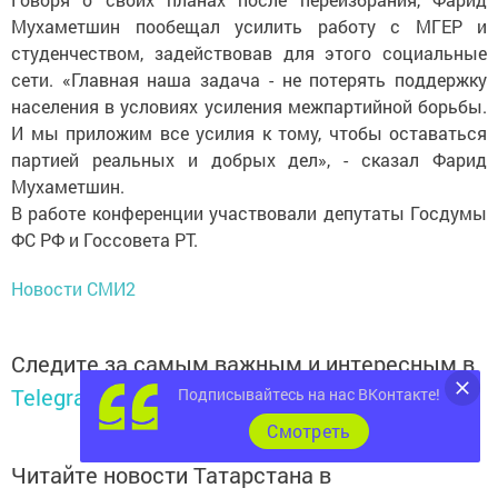
Мухаметшин пообещал усилить работу с МГЕР и
студенчеством, задействовав для этого социальные
сети. «Главная наша задача - не потерять поддержку
населения в условиях усиления межпартийной борьбы.
И мы приложим все усилия к тому, чтобы оставаться
партией реальных и добрых дел», - сказал Фарид
Мухаметшин.
В работе конференции участвовали депутаты Госдумы
ФС РФ и Госсовета РТ.
Новости СМИ2
Следите за самым важным и интересным в
Telegram-канале
Татмедиа
Подписывайтесь на нас ВКонтакте!
Cмотреть
Читайте новости Татарстана в