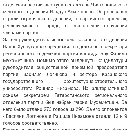
отделении партии выступил секретарь Чистопольского
местного отделения Ильдус Ахметзянов. Он рассказал
о роли первичных отделений, о партийных проектах,
реализуемых в городе, о выполнении поручений
членами партии.
Затем руководитель исполкома казанского отделения
Наиль Хуснутдинов предложил на должность секретаря
регионального отделения партии кандидатуру Фарида
Мухаметшина. Помимо этого выдвинуты кандидатуры
руководителя общественной приемной председателя
партии Василия Логинова и ректора Казанского
государственного архитектурно-строительного
университета Рашида Низамова. На альтернативной
основе секретарем Татарстанского регионального
отделения партии был избран Фарид Мухаметшин. За
него было отдано 273 голоса из 296. За его оппонентов
- Василия Логинова и Рашида Низамова отдали 12 и 9
голосов соответственно.
Говоря о своих планах после переизбрания, Фарид