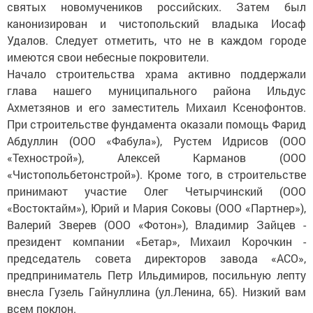
святых новомучеников российских. Затем был
канонизирован и чистопольский владыка Иосаф
Удалов. Следует отметить, что не в каждом городе
имеются свои небесные покровители.
Начало строительства храма активно поддержали
глава нашего муниципального района Ильдус
Ахметзянов и его заместитель Михаил Ксенофонтов.
При строительстве фундамента оказали помощь Фарид
Абдуллин (ООО «Фабула»), Рустем Идрисов (ООО
«Технострой»), Алексей Карманов (ООО
«Чистопольбетонстрой»). Кроме того, в строительстве
принимают участие Олег Четырчинский (ООО
«Востоктайм»), Юрий и Мария Соковы (ООО «Партнер»),
Валерий Зверев (ООО «Фотон»), Владимир Зайцев -
президент компании «Бетар», Михаил Корочкин -
председатель совета директоров завода «АСО»,
предприниматель Петр Ильдимиров, посильную лепту
внесла Гузель Гайнуллина (ул.Ленина, 65). Низкий вам
всем поклон.