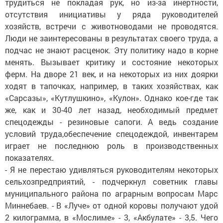
трудиться не покладая рук, но из-за инертности,
отсутствия инициативы у ряда руководителей
хозяйств, встречи с животноводами не проводятся.
Люди не заинтересованы в результатах своего труда, а
подчас не знают расценок. Эту политику надо в корне
менять. Вызывает критику и состояние некоторых
ферм. На дворе 21 век, и на некоторых из них доярки
ходят в тапочках, например, в таких хозяйствах, как
«Сарсазы», «Кутлушкино», «Кулон». Однако кое-где так
же, как и 30-40 лет назад, необходимый предмет
спецодежды - резиновые сапоги. А ведь создание
условий труда,обеспечение спецодеждой, инвентарем
играет не последнюю роль в производственных
показателях.
- Я не перестаю удивляться руководителям некоторых
сельхозпредприятий, - подчерк­нул советник главы
муниципального района по аграрным вопросам Марс
Миннебаев. - В «Луче» от одной коровы получают удой
2 килограмма, в «Мослиме» - 3, «Акбулате» - 3,5. Чего