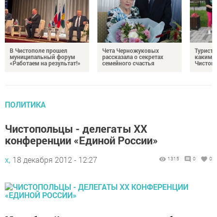
В Чистополе прошел
Чета Черножуковых
Туристы
муниципальный форум
рассказала о секретах
каким о
«Работаем на результат!»
семейного счастья
Чистоп
ПОЛИТИКА
Чистопольцы - делегаты XX
конференции «Единой России»
х,
18 декабря 2012 - 12:27
1315
0
0