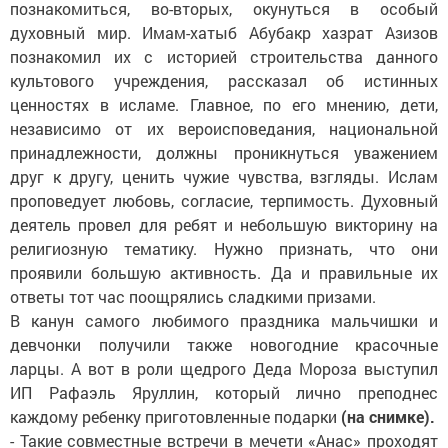
познакомиться, во-вторых, окунуться в особый
духовный мир. Имам-хатыб Абубакр хазрат Азизов
познакомил их с историей строительства данного
культового учреждения, рассказал об истинных
ценностях в исламе. Главное, по его мнению, дети,
независимо от их вероисповедания, национальной
принадлежности, должны проникнуться уважением
друг к другу, ценить чужие чувства, взгляды. Ислам
проповедует любовь, согласие, терпимость. Духовный
деятель провел для ребят и небольшую викторину на
религиозную тематику. Нужно признать, что они
проявили большую активность. Да и правильные их
ответы тот час поощрялись сладкими призами.
В канун самого любимого праздника мальчишки и
девчонки получили также новогодние красочные
ларцы. А вот в роли щедрого Деда Мороза выступил
ИП Рафаэль Яруллин, который лично преподнес
каждому ребенку приготовленные подарки
(на снимке).
- Такие совместные встречи в мечети «Анас» проходят