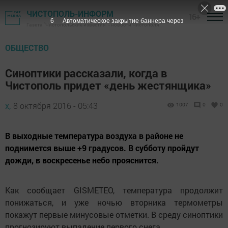
ЧИСТОПОЛЬ-ИНФОРМ
16+
5
Автоматическое закрытие баннера через
Газета "Чистопольские известия" - новости Чистополя
ОБЩЕСТВО
Синоптики рассказали, когда в
Чистополь придет «день жестянщика»
х,
8 октября 2016 - 05:43
1007
0
0
В выходные температура воздуха в районе не
поднимется выше +9 градусов. В субботу пройдут
дожди, в воскресенье небо прояснится.
Как сообщает GISMETEO, температура продолжит
понижаться, и уже ночью вторника термометры
покажут первые минусовые отметки. В среду синоптики
прогнозируют выпадение первого снега.