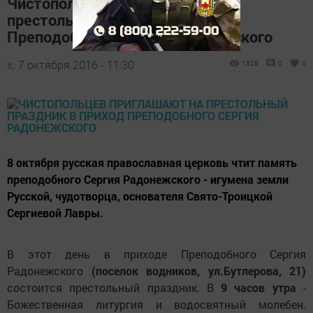
Чистопольцев приглашают на
престольный праздник в приход
Преподобного Сергия Радонежского
х,
7 октября 2016 - 11:30
1829
0
0
8 октября русская православная церковь чтит память
преподобного Сергия Радонежского - игумена земли
Русской, чудотворца, основателя Свято-Троицкой
Сергиевой Лавры.
В этот день в приходе Преподобного Сергия
Радонежского
(поселок водников, ул.Бутлерова, 21)
состоится престольный праздник. В
9 часов утра
-
Божественная литургия и водосвятный молебен.