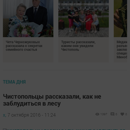
Чета Черножуковых
Туристы рассказали,
Медикам
рассказала о секретах
каким они увидели
разъясн
семейного счастья
Чистополь
заключ
спецкон
Минобо
ТЕМА ДНЯ
Чистопольцы рассказали, как не
заблудиться в лесу
х,
7 октября 2016 - 11:24
1397
0
0