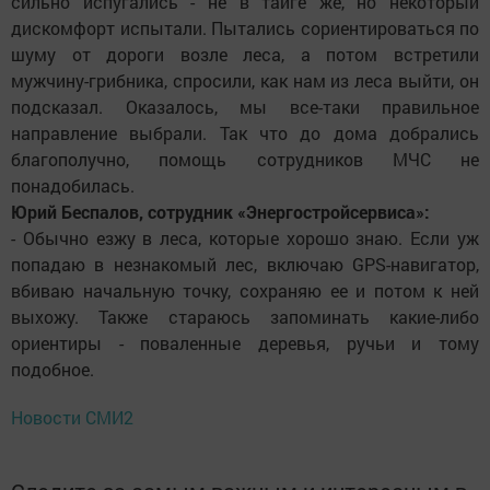
сильно испугались - не в тайге же, но некоторый
дискомфорт испытали. Пытались сориентироваться по
шуму от дороги возле леса, а потом встретили
мужчину-грибника, спросили, как нам из леса выйти, он
подсказал. Оказалось, мы все-таки правильное
направление выбрали. Так что до дома добрались
благополучно, помощь сотрудников МЧС не
понадобилась.
Юрий Беспалов, сотрудник «Энергостройсервиса»:
- Обычно езжу в леса, которые хорошо знаю. Если уж
попадаю в незнакомый лес, включаю GPS-навигатор,
вбиваю начальную точку, сохраняю ее и потом к ней
выхожу. Также стараюсь запоминать какие-либо
ориентиры - поваленные деревья, ручьи и тому
подобное.
Новости СМИ2