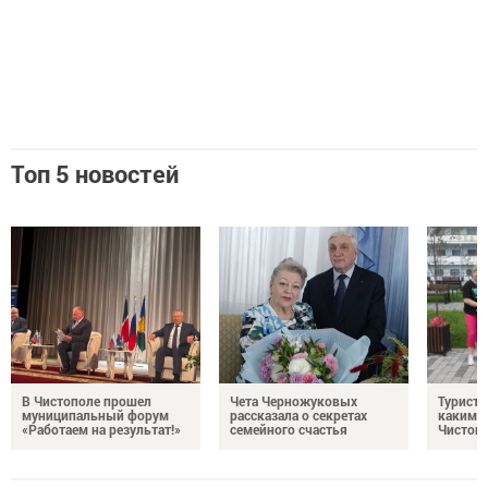
Топ 5 новостей
В Чистополе прошел
Чета Черножуковых
Туристы
муниципальный форум
рассказала о секретах
каким о
«Работаем на результат!»
семейного счастья
Чистоп