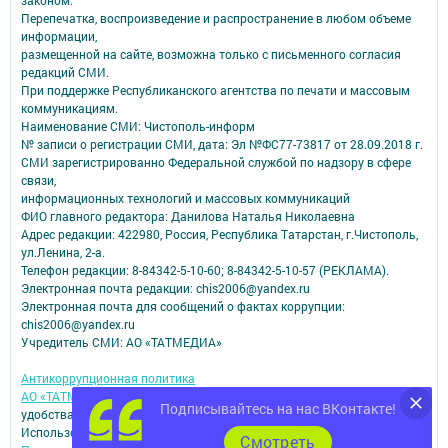
законом.
Перепечатка, воспроизведение и распространение в любом объеме
информации,
размещенной на сайте, возможна только с письменного согласия
редакций СМИ.
При поддержке Республиканского агентства по печати и массовым
коммуникациям.
Наименование СМИ: Чистополь-информ
№ записи о регистрации СМИ, дата: Эл №ФС77-73817 от 28.09.2018 г.
СМИ зарегистрированно Федеральной службой по надзору в сфере
связи,
информационных технологий и массовых коммуникаций
ФИО главного редактора: Данилова Наталья Николаевна
Адрес редакции: 422980, Россия, Республика Татарстан, г.Чистополь,
ул.Ленина, 2-а.
Телефон редакции: 8-84342-5-10-60; 8-84342-5-10-57 (РЕКЛАМА).
Электронная почта редакции: chis2006@yandex.ru
Электронная почта для сообщений о фактах коррупции:
chis2006@yandex.ru
Учредитель СМИ: АО «ТАТМЕДИА»
Антикоррупционная политика
АО «ТАТМЕДИА» использует «cookie»
для персонализации сервисов и
Подписывайтесь на нас ВКонтакте!
удобства пользователей сайтом.
Использование «cookie» можно отменить в настройках браузера.
Cмотреть