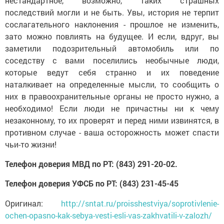
нестандартное, возможно, таких страшных
последствий могли и не быть. Увы, история не терпит
сослагательного наклонения - прошлое не изменить,
зато можно повлиять на будущее. И если, вдруг, вы
заметили подозрительный автомобиль или по
соседству с вами поселились необычные люди,
которые ведут себя странно и их поведение
наталкивает на определенные мысли, то сообщить о
них в правоохранительные органы не просто нужно, а
необходимо! Если люди не причастны ни к чему
незаконному, то их проверят и перед ними извинятся, в
противном случае - ваша осторожность может спасти
чьи-то жизни!
Телефон доверия МВД по РТ: (843) 291-20-02.
Телефон доверия УФСБ по РТ: (843) 231-45-45
Оригинал:
http://sntat.ru/proisshestviya/soprotivlenie-
ochen-opasno-kak-sebya-vesti-esli-vas-zakhvatili-v-zalozh/