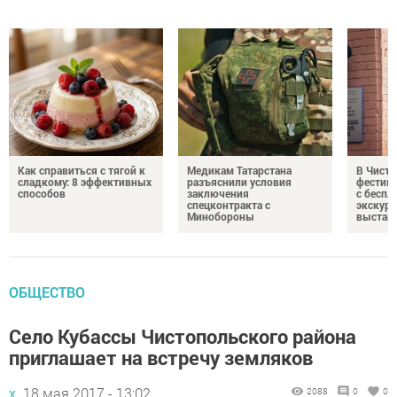
Как справиться с тягой к
Медикам Татарстана
В Чисто
сладкому: 8 эффективных
разъяснили условия
фестив
способов
заключения
с бесп
спецконтракта с
экскурс
Минобороны
выстав
ОБЩЕСТВО
Село Кубассы Чистопольского района
приглашает на встречу земляков
х,
18 мая 2017 - 13:02
2088
0
0