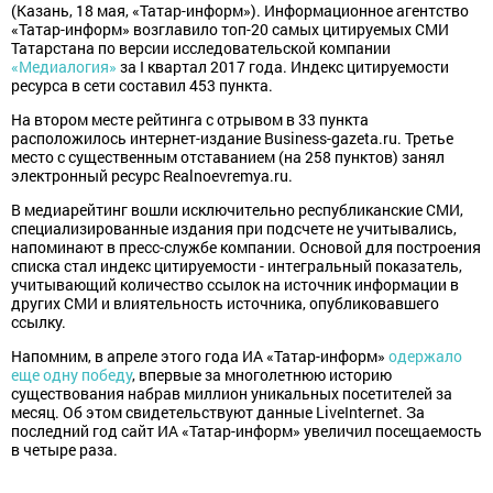
(Казань, 18 мая, «Татар-информ»). Информационное агентство
«Татар-информ» возглавило топ-20 самых цитируемых СМИ
Татарстана по версии исследовательской компании
«Медиалогия»
за I квартал 2017 года. Индекс цитируемости
ресурса в сети составил 453 пункта.
На втором месте рейтинга с отрывом в 33 пункта
расположилось интернет-издание Business-gazeta.ru. Третье
место с существенным отставанием (на 258 пунктов) занял
электронный ресурс Realnoevremya.ru.
В медиарейтинг вошли исключительно республиканские СМИ,
специализированные издания при подсчете не учитывались,
напоминают в пресс-службе компании. Основой для построения
списка стал индекс цитируемости - интегральный показатель,
учитывающий количество ссылок на источник информации в
других СМИ и влиятельность источника, опубликовавшего
ссылку.
Напомним, в апреле этого года ИА «Татар-информ»
одержало
еще одну победу
, впервые за многолетнюю историю
существования набрав миллион уникальных посетителей за
месяц. Об этом свидетельствуют данные LiveInternet. За
последний год сайт ИА «Татар-информ» увеличил посещаемость
в четыре раза.