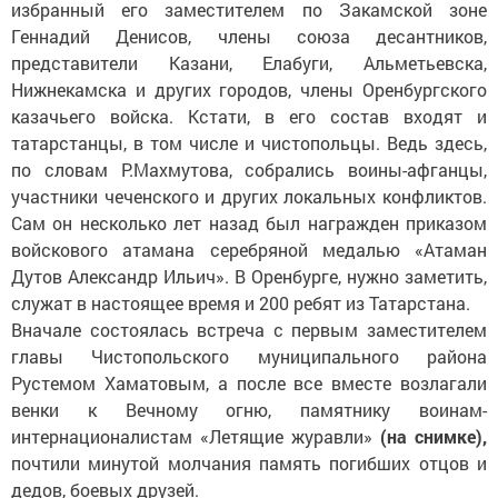
избранный его заместителем по Закамской зоне
Геннадий Денисов, члены союза десантников,
представители Казани, Елабуги, Альметьевска,
Нижнекамска и других городов, члены Оренбургского
казачьего войска. Кстати, в его состав входят и
татарстанцы, в том числе и чистопольцы. Ведь здесь,
по словам Р.Махмутова, собрались воины-афганцы,
участники чеченского и других локальных конфликтов.
Сам он несколько лет назад был награжден приказом
войскового атамана серебряной медалью «Атаман
Дутов Александр Ильич». В Оренбурге, нужно заметить,
служат в настоящее время и 200 ребят из Татарстана.
Вначале состоялась встреча с первым заместителем
главы Чис­топольского муниципального райо­на
Рустемом Хаматовым, а после все вместе возлагали
венки к Вечному огню, памятнику воинам-
интернационалистам «Летящие журавли»
(на снимке),
почтили минутой молчания память погибших отцов и
дедов, боевых друзей.