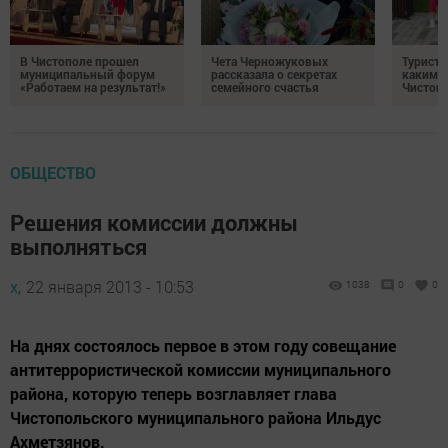
В Чистополе прошел
Чета Черножуковых
Туристы
муниципальный форум
рассказала о секретах
каким о
«Работаем на результат!»
семейного счастья
Чистоп
ОБЩЕСТВО
Решения комиссии должны
выполняться
х,
22 января 2013 - 10:53
1038
0
0
На днях состоялось первое в этом году совещание
антитеррористической комиссии муниципального
района, которую теперь возглавляет глава
Чистопольского муниципального района Ильдус
Ахметзянов.