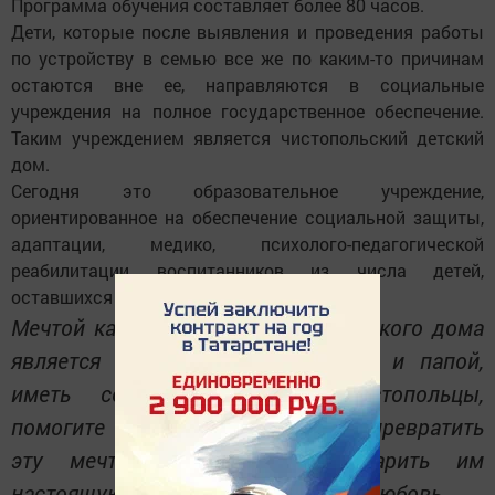
Программа обучения составляет более 80 часов.
Дети, которые после выявления и проведения работы
по устройству в семью все же по каким-то причинам
остаются вне ее, направляют­ся в социальные
учреждения на полное государственное обеспечение.
Таким учреждением является чистопольский детский
дом.
Сегодня это образовательное учреждение,
ориентированное на обеспечение социальной защиты,
адаптации, медико, психолого-педагогической
реабилитации воспитанников из числа детей,
оставшихся без попечения родителей.
Мечтой каждого воспитанника детского дома
является желание жить с мамой и папой,
иметь семью. Уважаемые чистопольцы,
помогите нашим воспитанникам превратить
эту мечту в реальность, подарить им
настоящую родительскую заботу и любовь.