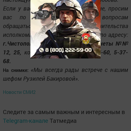
Если у вас возникнет такое желание, просим
вас по всем интересующим вопросам
обращаться в отдел опеки и попечительства
исполкома муниципального района по адресу:
г.Чистополь, ул.К.Маркса, 46, кабинеты №№
12, 25,
контактные телефоны:
5-17-60, 5-37-
68.
«Мы всегда рады встрече с нашим
На снимке:
шефом Рузилей Бакировой».
Новости СМИ2
Следите за самым важным и интересным в
Telegram-канале
Татмедиа