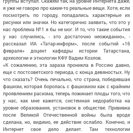
группы вступал. Скажем так, на уровне Интернета даже,
я уже не говорю про какие-то реальные вещи. Хотя, если
посмотреть по городу, попадались характерные их
рисунки или значки. Но категорично заявить, что это у
нас проблема №1 я бы не мог. И то, что такие события
у нас случились, - это достаточно неожиданно», -
рассказал ИА «Татар-информ», после событий «16
февраля» доцент кафедры истории Татарстана,
археологии и этнологии КФУ Вадим Козлов.
«К сожалению, эта зараза проникла в Россию давно,
еще с постсоветского периода, с конца девяностых. Ну
что сказать? Очень печально, что страна, победившая
фашизм, которая боролась с фашизмом как с крайним
проявлением расизма, теперь пожинает плоды того, что
у нас, как мне кажется, системная недоработка на
уровне образования, установок в обществе. Прививка
после Великой Отечественной войны была вроде
сделана, но, видимо, ее действие ослабло. Конечно, и
Интернет свое дело делает. Там технологии