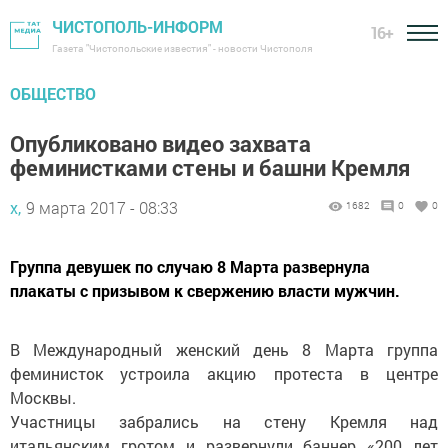
ЧИСТОПОЛЬ-ИНФОРМ
16+
Газета "Чистопольские известия" - новости Чистополя
ОБЩЕСТВО
Опубликовано видео захвата
феминистками стены и башни Кремля
х,
9 марта 2017 - 08:33
1682
0
0
Группа девушек по случаю 8 Марта развернула
плакаты с призывом к свержению власти мужчин.
В Международный женский день 8 Марта группа
феминисток устроила акцию протеста в центре
Москвы.
Участницы забрались на стену Кремля над
итальянским гротом и развернули баннер «200 лет