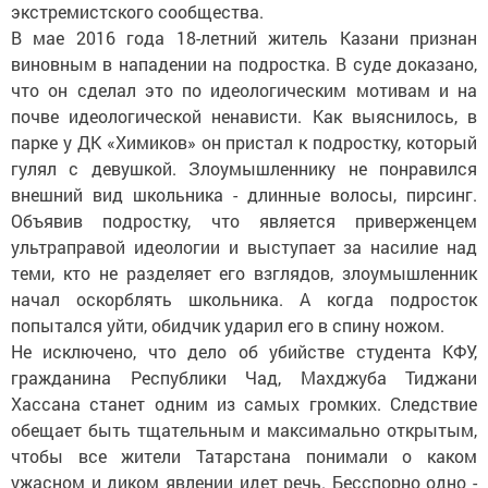
экстремистского сообщества.
В мае 2016 года 18-летний житель Казани признан
виновным в нападении на подростка. В суде доказано,
что он сделал это по идеологическим мотивам и на
почве идеологической ненависти. Как выяснилось, в
парке у ДК «Химиков» он пристал к подростку, который
гулял с девушкой. Злоумышленнику не понравился
внешний вид школьника - длинные волосы, пирсинг.
Объявив подростку, что является приверженцем
ультраправой идеологии и выступает за насилие над
теми, кто не разделяет его взглядов, злоумышленник
начал оскорблять школьника. А когда подросток
попытался уйти, обидчик ударил его в спину ножом.
Не исключено, что дело об убийстве студента КФУ,
гражданина Республики Чад, Махджуба Тиджани
Хассана станет одним из самых громких. Следствие
обещает быть тщательным и максимально открытым,
чтобы все жители Татарстана понимали о каком
ужасном и диком явлении идет речь. Бесспорно одно -