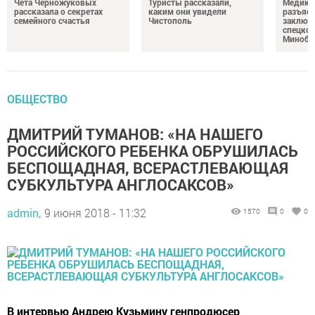
Чета Черножуковых
Туристы рассказали,
Медикам
рассказала о секретах
каким они увидели
разъясн
семейного счастья
Чистополь
заключ
спецкон
Минобо
ОБЩЕСТВО
ДМИТРИЙ ТУМАНОВ: «НА НАШЕГО
РОССИЙСКОГО РЕБЕНКА ОБРУШИЛАСЬ
БЕСПОЩАДНАЯ, ВСЕРАСТЛЕВАЮЩАЯ
СУБКУЛЬТУРА АНГЛОСАКСОВ»
admin,
9 июня 2018 - 11:32
1570
0
0
В интервью Андрею Кузьмину генпродюсер