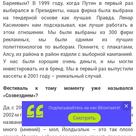
Бариевым? В 1999 году, когда Путин в первый раз
выбирался в Президенты, наша фирма была выбрана
на тендерной основе как лучшая. Правда, Ленар
Касимович нам подсказывал, как лучше работать в
этом отношении. Мы были выбраны из 300 фирм
рекламных, мы были одними из лучших
политтехнологов по выборам. Помните, с плакатами,
Алсу, из района в район ездили с выборной кампанией.
У нас были хорошие очень деньги, и мы могли
инвестировать их в бренд. Мы в первый раз выпустили
кассеты в 2001 году – уникальный случай.
Фестиваль к тому моменту уже назывался
«Созвездием»?
Да, с 2000-го года мы приняли такое решение. А когда в
Подписывайтесь на нас ВКонтакте!
2002-м году он стал республиканским, мы долго искали
Cмотреть
название, и он стал «Йолдызлык». Притом, было очень
много (мнений) – мол, Йолдызлык – это так плохо