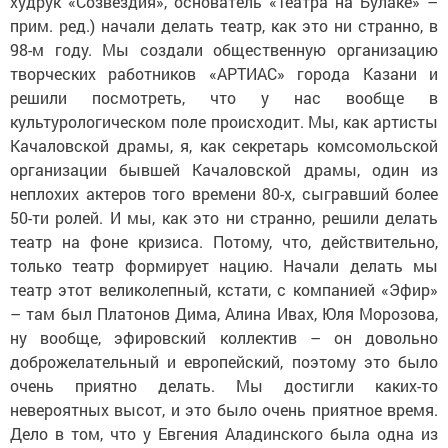
худрук «Созвездия», основатель «Театра на Булаке» –
прим. ред.) начали делать театр, как это ни странно, в
98-м году. Мы создали общественную организацию
творческих работников «АРТИАС» города Казани и
решили посмотреть, что у нас вообще в
культурологическом поле происходит. Мы, как артисты
Качаловской драмы, я, как секретарь комсомольской
организации бывшей Качаловской драмы, один из
неплохих актеров того времени 80-х, сыгравший более
50-ти ролей. И мы, как это ни странно, решили делать
театр на фоне кризиса. Потому, что, действительно,
только театр формирует нацию. Начали делать мы
театр этот великолепный, кстати, с компанией «Эфир»
– там был Платонов Дима, Алина Ивах, Юля Морозова,
ну вообще, эфировский коллектив – он довольно
доброжелательный и европейский, поэтому это было
очень приятно делать. Мы достигли каких-то
невероятных высот, и это было очень приятное время.
Дело в том, что у Евгения Аладинского была одна из