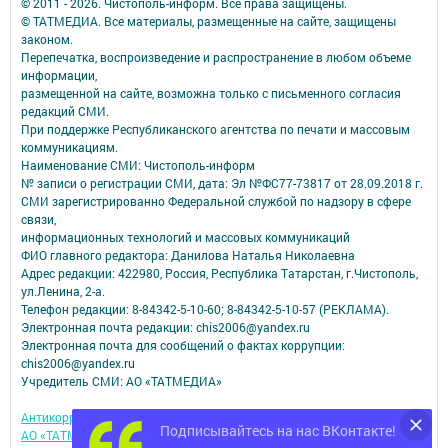
© 2011 - 2026. Чистополь-информ. Все права защищены.
© ТАТМЕДИА. Все материалы, размещенные на сайте, защищены
законом.
Перепечатка, воспроизведение и распространение в любом объеме
информации,
размещенной на сайте, возможна только с письменного согласия
редакций СМИ.
При поддержке Республиканского агентства по печати и массовым
коммуникациям.
Наименование СМИ: Чистополь-информ
№ записи о регистрации СМИ, дата: Эл №ФС77-73817 от 28.09.2018 г.
СМИ зарегистрированно Федеральной службой по надзору в сфере
связи,
информационных технологий и массовых коммуникаций
ФИО главного редактора: Данилова Наталья Николаевна
Адрес редакции: 422980, Россия, Республика Татарстан, г.Чистополь,
ул.Ленина, 2-а.
Телефон редакции: 8-84342-5-10-60; 8-84342-5-10-57 (РЕКЛАМА).
Электронная почта редакции: chis2006@yandex.ru
Электронная почта для сообщений о фактах коррупции:
chis2006@yandex.ru
Учредитель СМИ: АО «ТАТМЕДИА»
Антикоррупционная политика
Подписывайтесь на нас ВКонтакте!
АО «ТАТМЕДИА» использует «cookie»
для персонализации сервисов и