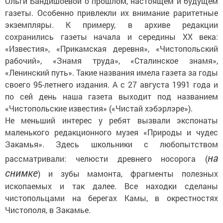
Ольги Бандишоевой о прошлом, настоящем и будущем
газеты. Особенно привлекли их внимание раритетные
экземпляры. К примеру, в архиве редакции
сохранились газеты начала и середины ХХ века:
«Известия», «Прикамская деревня», «Чистопольский
рабочий», «Знамя труда», «Сталинское знамя»,
«Ленинский путь». Такие названия имела газета за годы
своего 95-летнего издания. А с 27 августа 1991 года и
по сей день наша газета выходит под названием
«Чистопольские известия» («Чистай хэбэрлэре»).
Не меньший интерес у ребят вызвали экспонаты
маленького редакционного музея «Природы и чудес
Закамья». Здесь школьники с любопытством
на
рассматривали: челюсти древнего носорога (
снимке
) и зубы мамонта, фрагменты полезных
ископаемых и так далее. Все находки сделаны
чистопольцами на берегах Камы, в окрестностях
Чистополя, в Закамье.