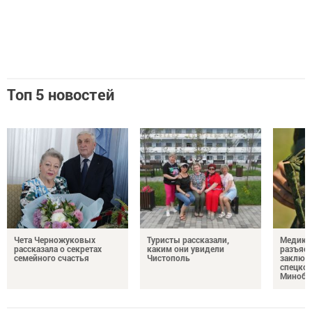
Топ 5 новостей
Чета Черножуковых
Туристы рассказали,
Медикам
рассказала о секретах
каким они увидели
разъясн
семейного счастья
Чистополь
заключ
спецкон
Минобо