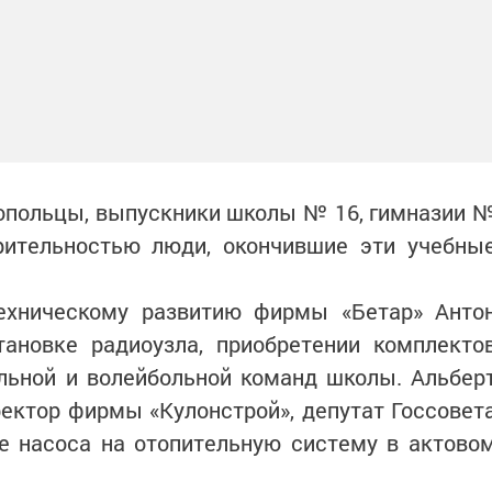
топольцы, выпускники школы № 16, гимназии 
орительностью люди, окончившие эти учебны
ехническому развитию фирмы «Бетар» Анто
ановке радиоузла, приобретении комплекто
льной и волейбольной команд школы. Альбер
ектор фирмы «Кулонстрой», депутат Госсовет
ке насоса на отопительную систему в актово