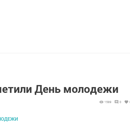
метили День молодежи
1589
0