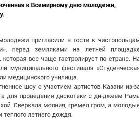
роченная к Всемирному дню молодежи,
у.
молодежи пригласили в гости к чистопольца
ми», перед земляками на летней площадк
 которая все чаще гастролирует по стране. Н
ли муниципального фестиваля «Студенческа
ели медицинского училища.
гненное шоу с участием артистов Казани из-з
у а для проведения дискотеки с ди-джеем Рам
хой. Сверкала молния, гремел гром, а молоды
 теплого летнего дождя.