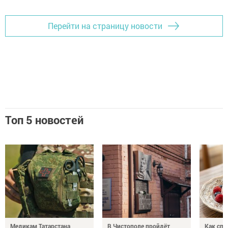
Перейти на страницу новости
Топ 5 новостей
Медикам Татарстана
В Чистополе пройдёт
Как спр