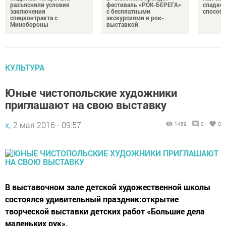
разъяснили условия
фестиваль «РОК-БЕРЕГА»
сладком
заключения
с бесплатными
способ
спецконтракта с
экскурсиями и рок-
Минобороны
выставкой
КУЛЬТУРА
Юные чистопольские художники
приглашают на свою выставку
х,
2 мая 2016 - 09:57
1489
0
0
В выставочном зале детской художественной школы
состоялся удивительный праздник:открытие
творческой выставки детских работ «Большие дела
маленьких рук».