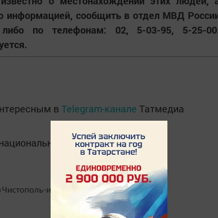
 известно о местонахождении этих людей, 
о информацией, сообщить в отдел МВД Росси
либо по телефонам: 02, 5-03-95, 5-25-00
уется.
интересным в
Telegram-канале
Татмедиа
в национальном мессенджере MАХ:
Чистополь-информ»