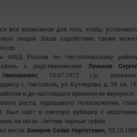
ся все возможное для того, чтобы установит
емых людей. Ваше содействие также може
осов.
м МВД России по Чистопольскому район
й связь с родственниками
Луньков Серге
Николаевич,
13.07.1972 г.р., урожене
есу: г. Чистополь, ул. Бутлерова, д. 39, кв. 15
аработки и до настоящего времени не вернулся.
окого роста, худощавого телосложения, глаз
43. Был одет в светлую рубашку с коротким
ки, на ногах - летние черные туфли.
ез вести
Закиров Салих Нургатович,
03.10.195