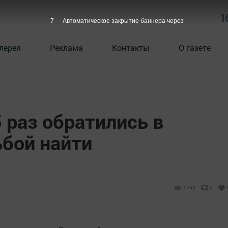
1
6
Автоматическое закрытие баннера через
лерея
Реклама
Контакты
О газете
 раз обратились в
ьбой найти
1760
0