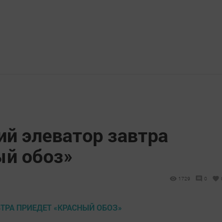
ий элеватор завтра
ый обоз»
1729
0