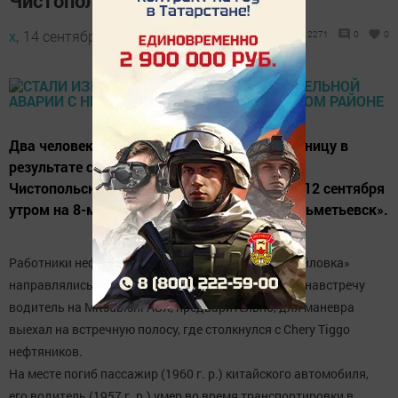
Чистопольском районе
х,
14 сентября 2017 - 16:29
2271
0
0
Два человека погибли и двое попали в больницу в
результате столкновения двух иномарок в
Чистопольском районе. Авария произошла 12 сентября
утром на 8-м км автодороги «Чистополь-Альметьевск».
Работники нефтеперекачивающей станции «Михайловка»
направлялись на работу в село Каргали. Ехавший навстречу
водитель на Mitsubishi ASX, предварительно, для маневра
выехал на встречную полосу, где столкнулся с Chery Tiggo
нефтяников.
На месте погиб пассажир (1960 г. р.) китайского автомобиля,
его водитель (1957 г. р.) умер во время транспортировки в