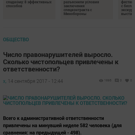
сладкому: 8 эффективных
разъяснили условия
фестив
способов
заключения
с бесп
спецконтракта с
экскурс
Минобороны
выстав
ОБЩЕСТВО
Число правонарушителей выросло.
Сколько чистопольцев привлечены к
ответственности?
х,
14 сентября 2017 - 12:44
1695
0
0
Всего к административной ответственности
привлечены на минувшей неделе 582 человека (для
сравнения: на предыдущей - 498).