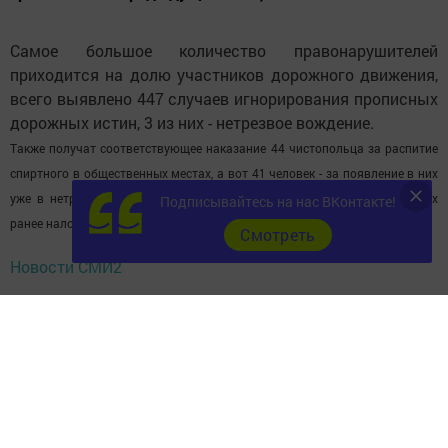
Самое большое количество правонарушителей
приходится на долю участников дорожного движения,
всего выявлено 447 случаев игнорирования прописных
дорожных истин, 3 из них - нетрезвое вождение.
Также получат соответствующее наказание 44 чистопольца за распитие
спиртного в общественных местах, а вот 41 человек - за появление в них
уже в нетрезвом виде. Немало значится и должников, не уплативших
Подписывайтесь на нас ВКонтакте!
ранее наложенные штрафы, на сей раз выявлено 18 таковых.
Cмотреть
Новости СМИ2
Следите за самым важным и интересным в
Telegram-канале
Татмедиа
Читайте новости Татарстана в