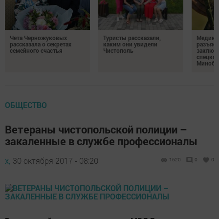
Чета Черножуковых
Туристы рассказали,
Медикам
рассказала о секретах
каким они увидели
разъясн
семейного счастья
Чистополь
заключ
спецкон
Минобо
ОБЩЕСТВО
Ветераны чистопольской полиции –
закаленные в службе профессионалы
х,
30 октября 2017 - 08:20
1620
0
0