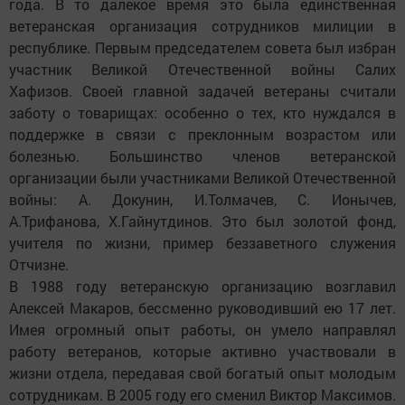
года. В то далекое время это была единственная
ветеранская организация сотрудников милиции в
республике. Первым председателем cовета был избран
участник Великой Отечественной войны Салих
Хафизов. Своей главной задачей ветераны считали
заботу о товарищах: особенно о тех, кто нуждался в
поддержке в связи с преклонным возрастом или
болезнью. Большинство членов ветеранской
организации были участниками Великой Отечественной
войны: А. Докунин, И.Толмачев, С. Ионычев,
А.Трифанова, Х.Гайнутдинов. Это был золотой фонд,
учителя по жизни, пример беззаветного служения
Отчизне.
В 1988 году ветеранскую организацию возглавил
Алексей Макаров, бессменно руководивший ею 17 лет.
Имея огромный опыт работы, он умело направлял
работу ветеранов, которые активно участвовали в
жизни отдела, передавая свой богатый опыт молодым
сотрудникам. В 2005 году его сменил Виктор Максимов.