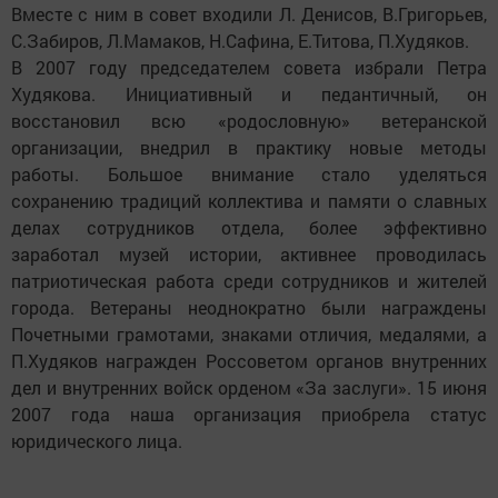
Вместе с ним в cовет входили Л. Денисов, В.Григорьев,
С.Забиров, Л.Мамаков, Н.Сафина, Е.Титова, П.Худяков.
В 2007 году председателем cовета избрали Петра
Худякова. Инициативный и педантичный, он
восстановил всю «родословную» ветеранской
организации, внедрил в практику новые методы
работы. Большое внимание стало уделяться
сохранению традиций коллектива и памяти о славных
делах сотрудников отдела, более эффективно
заработал музей истории, активнее проводилась
патриотическая работа среди сотрудников и жителей
города. Ветераны неоднократно были награждены
Почетными грамотами, знаками отличия, медалями, а
П.Худяков награжден Россоветом органов внутренних
дел и внутренних войск орденом «За заслуги». 15 июня
2007 года наша организация приобрела статус
юридического лица.