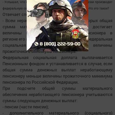
- Услышал, что пенсионерам с небольшим размером пенсии производят
федеральную социальную доплату. Кому она положена? Что это такое?
Отвечает специалист ПФР:
- Всем неработающим пенсионерам, у которых общая
сумма материального обеспечения не достигает
величины прожиточного минимума пенсионера в
регионе его проживания, устанавливается федеральная
социальная доплата к пенсии до величины
прожиточного минимума пенсионера.
Федеральная социальная доплата выплачивается
Пенсионным фондом и устанавливается в случае, если
общая сумма денежных выплат неработающему
пенсионеру меньше величины прожиточного минимума
пенсионера по Российской Федерации.
При подсчете общей суммы материального
обеспечения неработающего пенсионера учитываются
суммы следующих денежных выплат:
- пенсии (части пенсии);
- дополнительного материального (социального)