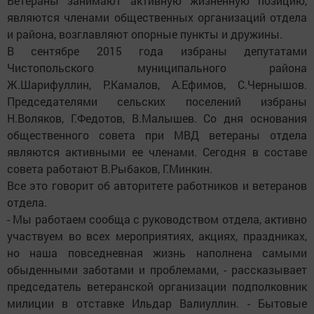
Ветераны занимают активную жизненную позицию,
являются членами общественных организаций отдела
и района, возглавляют опорные пункты и дружины.
В сентябре 2015 года избраны депутатами
Чистопольского муниципального района
Ж.Шарифуллин, Р.Камалов, А.Ефимов, С.Чернышов.
Председателями сельских поселений избраны
Н.Воляков, Г.Федотов, В.Малышев. Со дня основания
общественного совета при МВД ветераны отдела
являются активными ее членами. Сегодня в составе
совета работают В.Рыбаков, Г.Минкин.
Все это говорит об авторитете работников и ветеранов
отдела.
- Мы работаем сообща с руководством отдела, активно
участвуем во всех мероприятиях, акциях, праздниках,
но наша повседневная жизнь наполнена самыми
обыденными заботами и проблемами, - рассказывает
председатель ветеранской организации подполковник
милиции в отставке Ильдар Валиуллин. - Бытовые