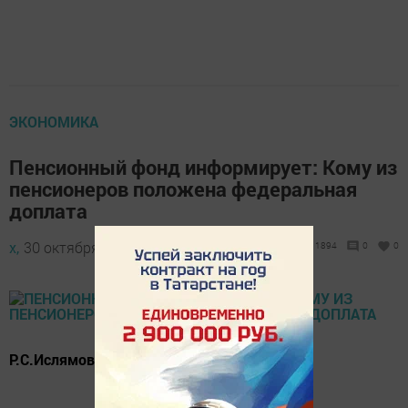
ЭКОНОМИКА
Пенсионный фонд информирует: Кому из
пенсионеров положена федеральная
доплата
х,
30 октября 2017 - 08:43
1894
0
0
Р.С.Ислямов спрашивает: