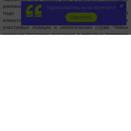
денежным штрафом.
Подписывайтесь на нас ВКонтакте!
Надо заметить, что работа административной
Cмотреть
комиссии строится не только на протоколах
участковых полиции и экологических служб. Члены
комиссии постоянно участвуют в рейдовых проверках
в городе и районе. Они понимают, что их работа весьма
неблагодарна, ведь от граждан, на которых налагаются
штрафы, приходится выслушивать нелицеприятные
слова, но работа есть работа. Невзирая на должности и
регалии, члены комиссии, возглавляемой первым
заместителем главы муниципального района Рустемом
Хаматовым, делают необходимое для города и района
дело, поддерживая порядок и чистоту.
Суммы штрафов могут варьироваться от пятисот
рублей до одного миллиона. Но во главу угла ставится
не страх перед штрафами, а соблюдение порядка и
установленных правил. Только тогда граждане поймут,
что правила луше соблюдать, чем нарушать.