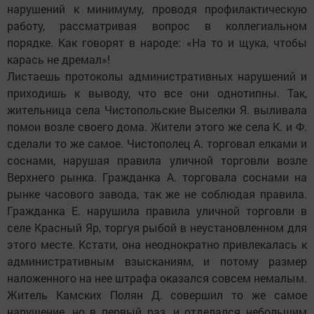
нарушений к минимуму, проводя профилактическую
работу, рассматривая вопрос в коллегиальном
порядке. Как говорят в народе: «На то и щука, чтобы
карась не дремал»!
Листаешь протоколы административных нарушений и
приходишь к выводу, что все они однотипны. Так,
жительница села Чистопольские Выселки Я. выливала
помои возле своего дома. Жители этого же села К. и Ф.
сделали то же самое. Чистополец А. торговал елками и
соснами, нарушая правила уличной торговли возле
Верхнего рынка. Гражданка А. торговала соснами на
рынке часового завода, так же не соблюдая правила.
Гражданка Е. нарушила правила уличной торговли в
селе Красный Яр, торгуя рыбой в неустановленном для
этого месте. Кстати, она неоднократно привлекалась к
административным взысканиям, и потому размер
наложенного на нее штрафа оказался совсем немалым.
Житель Камских Полян Д. совершил то же самое
нарушение, но в первый раз, и отделался небольшим