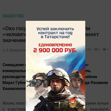
ОБЩЕСТВО
«Око государево» не дремлет! или
«человеческий фактор» всегда имеет
значение!
х,
6 февраля 2013 - 05:34
1564
0
0
Совещание комиссии по долгам за жилищно-
коммунальные услуги провел ее председатель,
руководитель исполкома муниципального района
Марат Губеев совместно с прокурором города Расимом
Хакимзяновым.
Жизнь показала, что проводить такие совещания лучше
с участием «ока государева», как часто называли