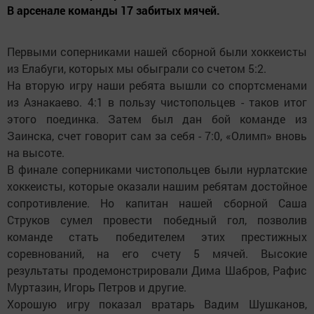
В арсенале команды 17 забитых мячей.
Первыми соперниками нашей сборной были хокке­исты
из Елабуги, которых мы обыграли со счетом 5:2.
На вторую игру наши ребята вышли со спортсменами
из Азнакаево. 4:1 в пользу чистопольцев - таков итог
этого поединка. Затем был дан бой команде из
Заинска, счет говорит сам за себя - 7:0, «Олимп» вновь
на высоте.
В финале соперниками чис­топольцев были нурлатские
хоккеисты, которые оказали нашим ребятам достойное
сопротивление. Но капитан нашей сборной Саша
Струков сумел провести победный гол, позволив
команде стать победителем этих престижных
соревнований, на его счету 5 мячей. Высокие
результаты продемонстрировали Дима Шабров, Рафис
Муртазин, Игорь Петров и другие.
Хорошую игру показал вратарь Вадим Шушканов,