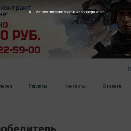
5
Автоматическое закрытие баннера через
1
лерея
Реклама
Контакты
О газете
победитель