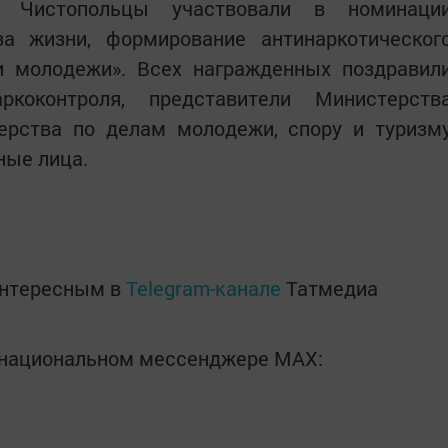
. Чистопольцы участвовали в номинаци
за жизни, формирование антинаркотическог
и молодежи». Всех награжденных поздравил
ркоконтроля, представители Министерств
терства по делам молодежи, спору и туризм
ные лица.
интересным в
Telegram-канале
Татмедиа
в национальном мессенджере MАХ: