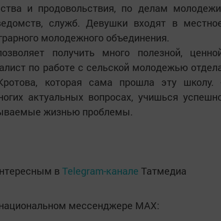
йства и продовольствия, по делам молодежи
ведомств, служб. Девушки входят в местно
грарного молодежного объединения.
озволяет получить много полезной, ценно
алист по работе с сельской молодежью отдел
ротова, которая сама прошла эту школу. 
огих актуальных вопросах, учишься успешн
сываемые жизнью проблемы.
интересным в
Telegram-канале
Татмедиа
в национальном мессенджере MАХ: