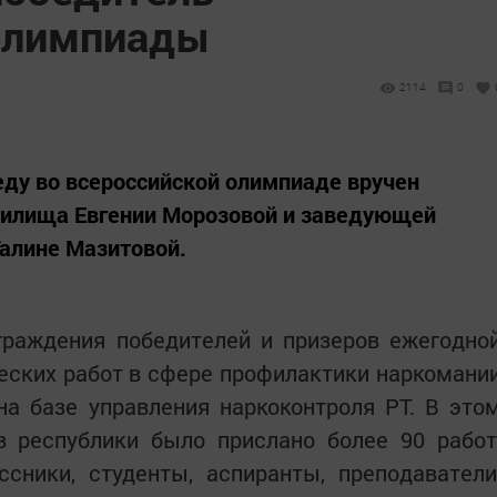
олимпиады
2114
0
еду во всероссийской олимпиаде вручен
илища Евгении Морозовой и заведующей
алине Мазитовой.
граждения победителей и призеров ежегодно
с­ких работ в сфере профилактики наркомани
на базе управления наркоконтроля РТ. В это
в республики было прислано более 90 работ
сники, студенты, аспиранты, преподаватели