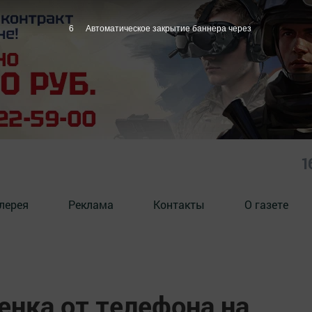
5
Автоматическое закрытие баннера через
1
лерея
Реклама
Контакты
О газете
енка от телефона на