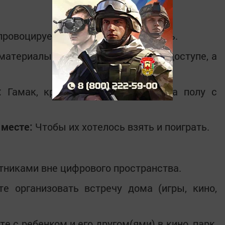
провоцирует на другую деятельность.
материалы должны быть в легком доступе, а
:
Гамак, кресло-мешок, подушки на полу с
 месте:
Чтобы их хотелось взять и поиграть.
е
тниками вне цифрового пространства.
е организовать встречу дома (игры, кино,
е с ребенком и его другом(ями) в кино, парк,