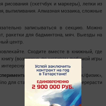
я рисования (скетчбук и маркеры), лепки из
я, выпиливания. Алмазная мозаика, сложные
зательно записываться в секцию. Можно
ат, ракетки для бадминтона, мяч. Выезды на
тный центр.
вовлекайте. Сходите вместе в книжный, где
 книгу (возможно, по мотивам любимой игры
 интересную книгу вслух по вечерам.
сперименты:
Наборы «Юный химик/физик»,
uino для старших детей. Это может перерасти