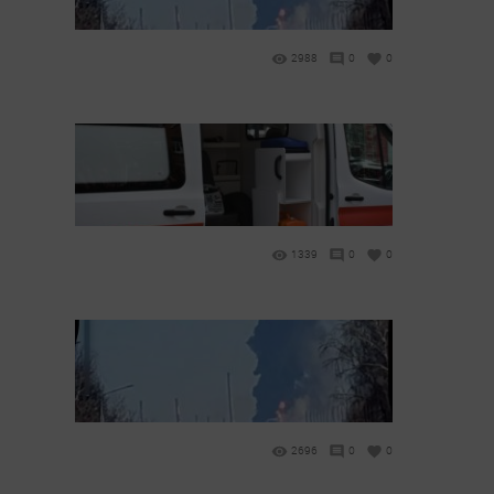
2988
0
0
1339
0
0
2696
0
0