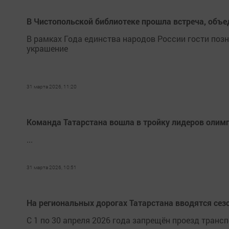
В Чистопольской библиотеке прошла встреча, объ
В рамках Года единства народов России гости по
украшение
31 марта 2026, 11:20
Команда Татарстана вошла в тройку лидеров олим
...
31 марта 2026, 10:51
На региональных дорогах Татарстана вводятся сез
С 1 по 30 апреля 2026 года запрещён проезд трансп