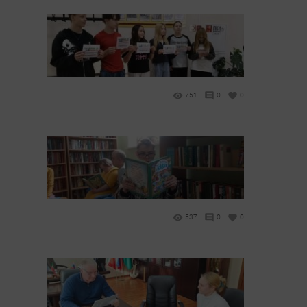
751
0
0
537
0
0