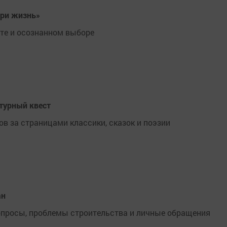
ери жизнь»
рте и осознанном выборе
турный квест
в за страницами классики, сказок и поэзии
ан
просы, проблемы строительства и личные обращения