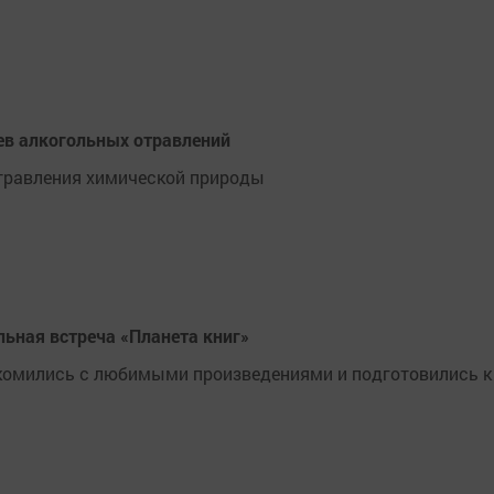
аев алкогольных отравлений
отравления химической природы
ьная встреча «Планета книг»
акомились с любимыми произведениями и подготовились к