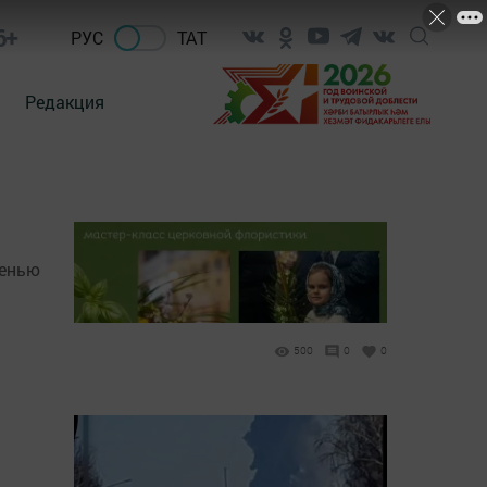
6+
РУС
ТАТ
Редакция
сенью
500
0
0