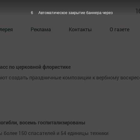
1
5
Автоматическое закрытие баннера через
лерея
Реклама
Контакты
О газете
асс по церковной флористике
ают создать праздничные композиции к вербному воскре
огибли, восемь госпитализированы
ы более 150 спасателей и 54 единицы техники