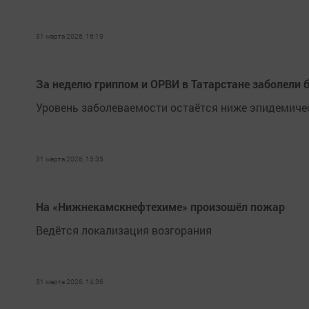
31 марта 2026, 16:19
За неделю гриппом и ОРВИ в Татарстане заболели б
Уровень заболеваемости остаётся ниже эпидемичес
31 марта 2026, 15:35
На «Нижнекамскнефтехиме» произошёл пожар
Ведётся локализация возгорания
31 марта 2026, 14:36