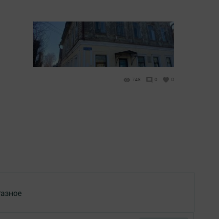
748
0
0
азное