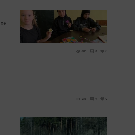
ное
495
0
0
308
0
0