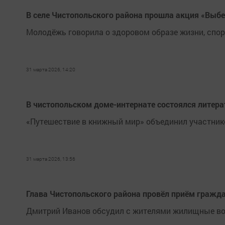
В селе Чистопольского района прошла акция «Выб
Молодёжь говорила о здоровом образе жизни, спо
31 марта 2026, 14:20
В чистопольском доме-интернате состоялся литера
«Путешествие в книжный мир» объединил участнико
31 марта 2026, 13:56
Глава Чистопольского района провёл приём гражд
Дмитрий Иванов обсудил с жителями жилищные во