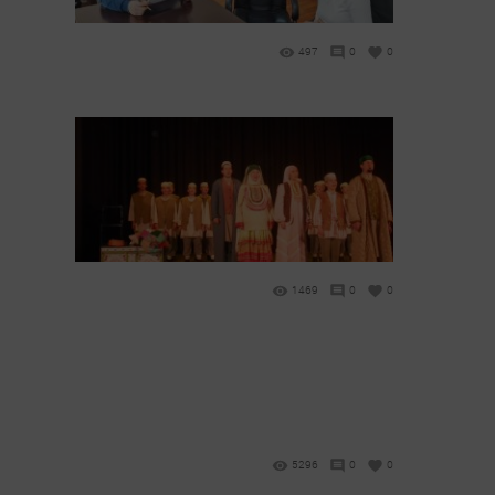
497
0
0
1469
0
0
5296
0
0