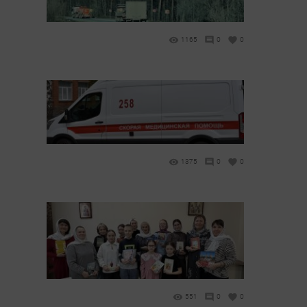
1165
0
0
1375
0
0
551
0
0