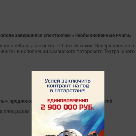
стополе завершился спектаклем «Необыкновенные ичиги»
иваль «Жизнь как пьеса — Гаяз Исхаки». Завершился он в
чиги» в исполнении Казанского татарского Театра юного
ы» предложено 50 тыс. стажировок и вакансий
на площадках 14 предприятий-партнеров.