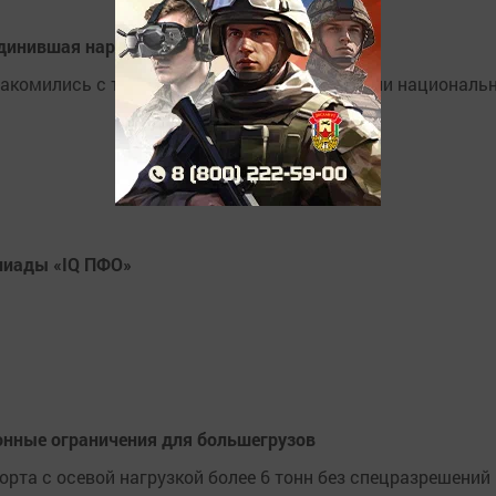
единившая народы разных национальностей
знакомились с традициями Поволжья и создали националь
пиады «IQ ПФО»
онные ограничения для большегрузов
орта с осевой нагрузкой более 6 тонн без спецразрешений