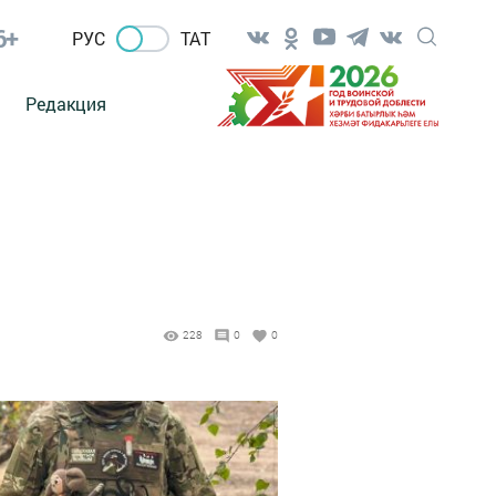
6+
РУС
ТАТ
Редакция
228
0
0