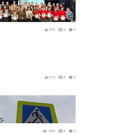
570
0
0
273
0
0
1926
0
0