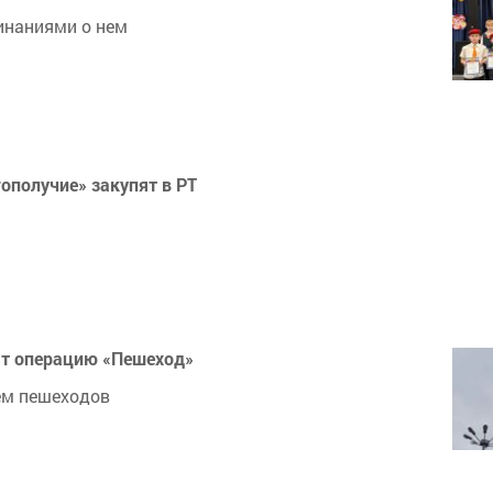
инаниями о нем
ополучие» закупят в РТ
ят операцию «Пешеход»
ем пешеходов