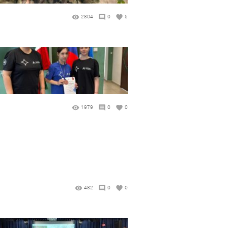
2804
0
5
1979
0
0
482
0
0