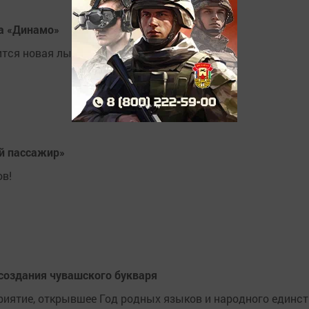
а «Динамо»
ится новая лыжная база.
ый пассажир»
ов!
 создания чувашского букваря
иятие, открывшее Год родных языков и народного единст