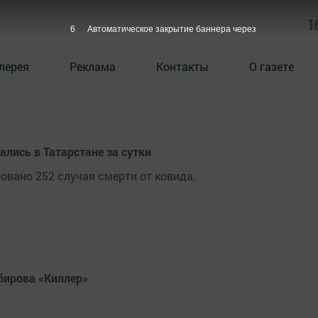
1
5
Автоматическое закрытие баннера через
лерея
Реклама
Контакты
О газете
лись в Татарстане за сутки
овано 252 случая смерти от ковида.
бирова «Киллер»