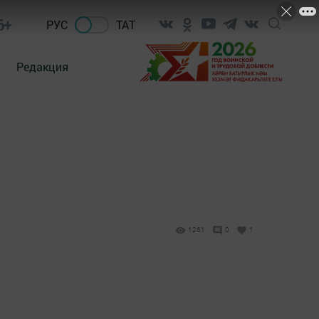
6+
РУС
ТАТ
Редакция
1261
0
1