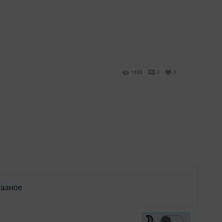
1638
0
3
азное