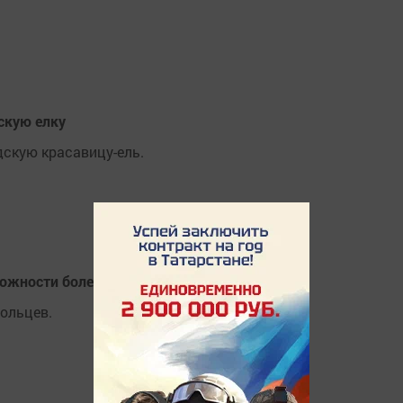
скую елку
скую красавицу-ель.
ожности более 100 тысяч рублей
ольцев.