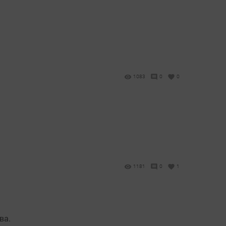
1083
0
0
1181
0
1
ва.