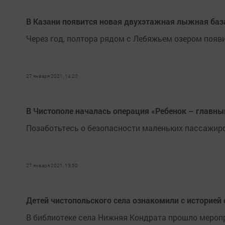
В Казани появится новая двухэтажная лыжная баз
Через год, полтора рядом с Лебяжьем озером появ
27 января 2021, 14:20
В Чистополе началась операция «Ребенок – главн
Позаботьтесь о безопасности маленьких пассажир
27 января 2021, 13:50
Детей чистопольского села ознакомили с историей
В библиотеке села Нижняя Кондрата прошло меропр