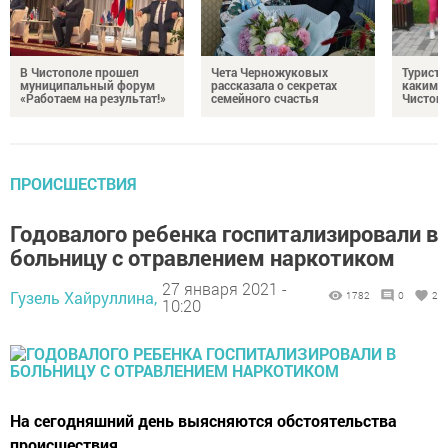
В Чистополе прошел
Чета Черножуковых
Туристы
муниципальный форум
рассказала о секретах
каким о
«Работаем на результат!»
семейного счастья
Чистоп
ПРОИСШЕСТВИЯ
Годовалого ребенка госпитализировали в
больницу с отравлением наркотиком
27 января 2021 -
Гузель Хайруллина,
1782
0
2
10:20
На сегодняшний день выясняются обстоятельства
происшествия.