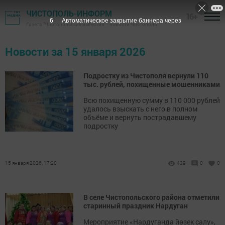
ЧИСТОПОЛЬ-ИНФОРМ
16+
5
Автоматическое закрытие баннера через
Газета "Чистопольские известия" - новости Чистополя
Новости за 15 января 2026
Подростку из Чистополя вернули 110
тыс. рублей, похищенные мошенниками
Всю похищенную сумму в 110 000 рублей
удалось взыскать с него в полном
объёме и вернуть пострадавшему
подростку
15 января 2026, 17:20
439
0
0
В селе Чистопольского района отметили
старинный праздник Нардуган
Мероприятие «Нардуганда йөзек салу»,