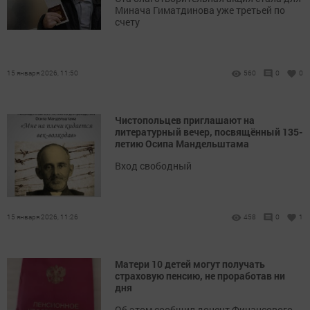
Минача Гиматдинова уже третьей по
счету
15 января 2026, 11:50
560
0
0
Чистопольцев приглашают на
литературный вечер, посвящённый 135-
летию Осипа Мандельштама
Вход свободный
15 января 2026, 11:26
458
0
1
Матери 10 детей могут получать
страховую пенсию, не проработав ни
дня
Об этом сообщил доцент Финансового