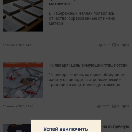
матчество
В Набережных Челнах появились
отчества, образованные от имени
матери
15 января 2026, 14:50
527
0
0
15 января: День зимующих птиц России
15 января — день, который объединяет
заботу о природе, гастрономические
традиции и спортивные достижения.
15 января 2026, 14:20
3587
0
0
В Татарстане из-за выезда на встречную
полосу погибли 28 человек