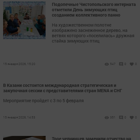
Подопечные Чистопольского интерната
отметили День зимующих птиц
созданием коллективного панно
На художественном полотне
изображено заснеженное дерево, на
ветвях которого «поселилась» дружная
стайка зимующих птиц
15 января 2026, 15:20
547
0
0
В Казани состоится международная стратегическая и
закупочная сессии с представителями стран MENA и СНГ
Мероприятие пройдет с 3 по 5 февраля
15 января 2026, 14:53
351
0
0
Трое челнинцев заменили отчество на