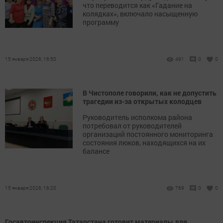
что переводится как «Гадание на
колядках», включало насыщенную
программу
15 января 2026, 16:50
491
0
0
В Чистополе говорили, как не допустить
трагедии из-за открытых колодцев
Руководитель исполкома района
потребовал от руководителей
организаций постоянного мониторинга
состояния люков, находящихся на их
балансе
15 января 2026, 16:20
769
0
0
Госавтоинспекция Татарстана готовит материалы для