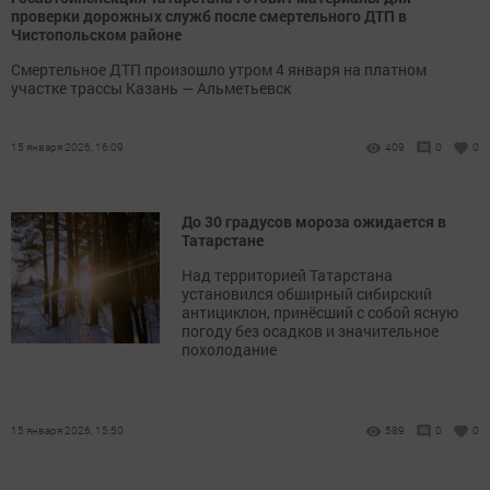
проверки дорожных служб после смертельного ДТП в
Чистопольском районе
Смертельное ДТП произошло утром 4 января на платном
участке трассы Казань — Альметьевск
15 января 2026, 16:09
409
0
0
До 30 градусов мороза ожидается в
Татарстане
Над территорией Татарстана
установился обширный сибирский
антициклон, принёсший с собой ясную
погоду без осадков и значительное
похолодание
15 января 2026, 15:50
589
0
0