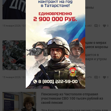
92 получили различные травмы
15 января 2026, 13:56
463
0
0
МЧС напомнило татарстанцам о мерах
безопасности в надвигающиеся морозы
Сильное похолодание ожидается в
Татарстане в ночь на 16 января и утром
15 января 2026, 13:25
479
0
0
Пенсионер из Чистополя отправил
участникам СВО 100 тысяч рублей из
своей пенсии
Эта благотворительная акция стала для