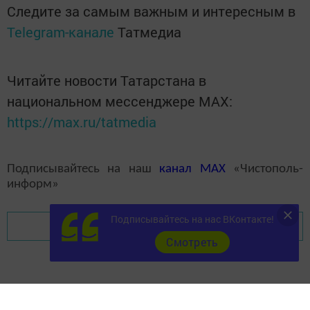
Следите за самым важным и интересным в
Telegram-канале
Татмедиа
Читайте новости Татарстана в
национальном мессенджере MАХ:
https://max.ru/tatmedia
Подписывайтесь на наш
канал
MAX
«Чистополь-
информ»
Подписывайтесь на нас ВКонтакте!
Перейти на страницу новости
Cмотреть