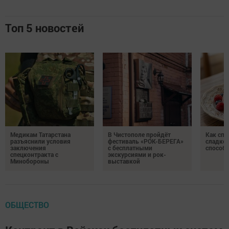
Топ 5 новостей
Медикам Татарстана
В Чистополе пройдёт
Как спр
разъяснили условия
фестиваль «РОК-БЕРЕГА»
сладком
заключения
с бесплатными
способ
спецконтракта с
экскурсиями и рок-
Минобороны
выставкой
ОБЩЕСТВО