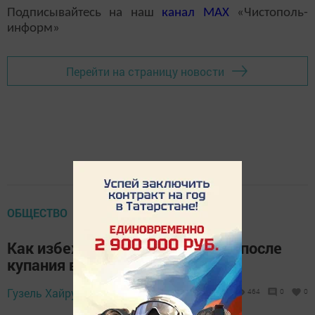
Подписывайтесь на наш
канал
MAX
«Чистополь-
информ»
Перейти на страницу новости
ОБЩЕСТВО
Как избежать переохлаждения после
купания в проруби
15 января 2026 -
Гузель Хайруллина,
464
0
0
09:45