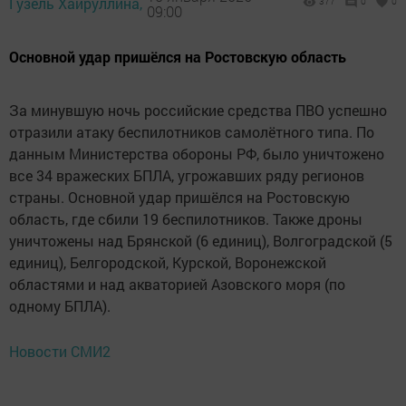
Гузель Хайруллина,
377
0
0
09:00
Основной удар пришёлся на Ростовскую область
За минувшую ночь российские средства ПВО успешно
отразили атаку беспилотников самолётного типа. По
данным Министерства обороны РФ, было уничтожено
все 34 вражеских БПЛА, угрожавших ряду регионов
страны. Основной удар пришёлся на Ростовскую
область, где сбили 19 беспилотников. Также дроны
уничтожены над Брянской (6 единиц), Волгоградской (5
единиц), Белгородской, Курской, Воронежской
областями и над акваторией Азовского моря (по
одному БПЛА).
Новости СМИ2