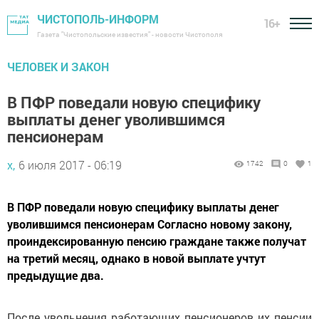
ЧИСТОПОЛЬ-ИНФОРМ
16+
Газета "Чистопольские известия" - новости Чистополя
ЧЕЛОВЕК И ЗАКОН
В ПФР поведали новую специфику
выплаты денег уволившимся
пенсионерам
х,
6 июля 2017 - 06:19
1742
0
1
В ПФР поведали новую специфику выплаты денег
уволившимся пенсионерам Согласно новому закону,
проиндексированную пенсию граждане также получат
на третий месяц, однако в новой выплате учтут
предыдущие два.
После увольнения работающих пенсионеров их пенсии