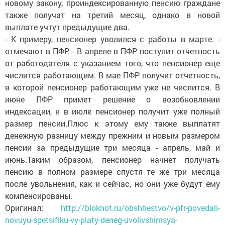
новому закону, проиндексированную пенсию граждане
также получат на третий месяц, однако в новой
выплате учтут предыдущие два.
- К примеру, пенсионер уволился с работы в марте. -
отмечают в ПФР. - В апреле в ПФР поступит отчетность
от работодателя с указанием того, что пенсионер еще
числится работающим. В мае ПФР получит отчетность,
в которой пенсионер работающим уже не числится. В
июне ПФР примет решение о возобновлении
индексации, и в июле пенсионер получит уже полный
размер пенсии.Плюс к этому ему также выплатят
денежную разницу между прежним и новым размером
пенсии за предыдущие три месяца - апрель, май и
июнь.Таким образом, пенсионер начнет получать
пенсию в полном размере спустя те же три месяца
после увольнения, как и сейчас, но они уже будут ему
компенсированы.
Оригинал:
http://bloknot.ru/obshhestvo/v-pfr-povedali-
novuyu-spetsifiku-vy-platy-deneg-uvolivshimsya-