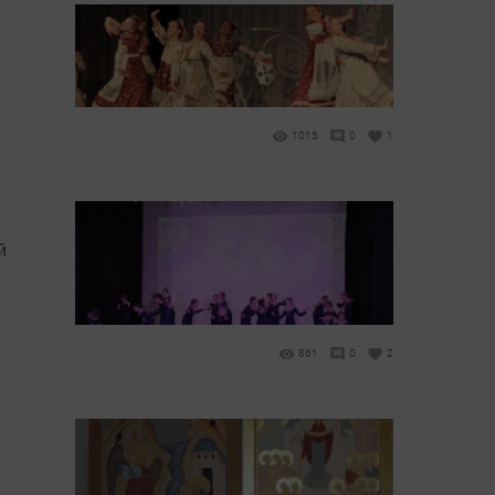
1015
0
1
й
861
0
2