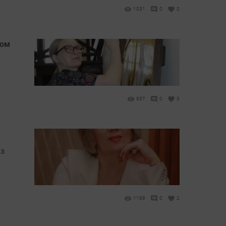
1031
0
0
жом
937
0
3
из
1198
0
2