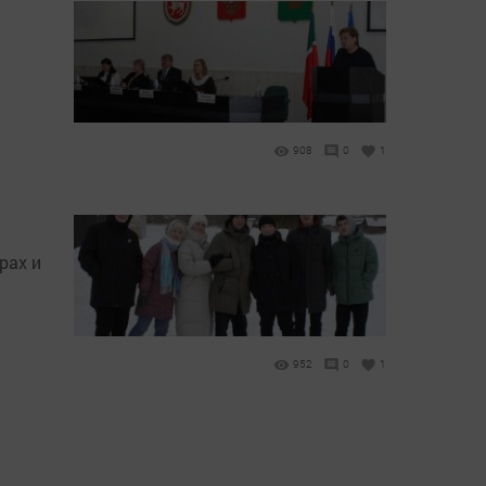
908
0
1
рах и
952
0
1