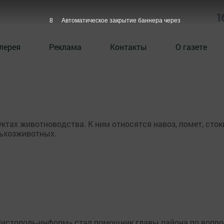
1
7
Автоматическое закрытие баннера через
лерея
Реклама
Контакты
О газете
ктах животноводства. К ним относятся навоз, помет, сток
льхозживотных.
Чистополь-информ» стал помощник главы района по вопр