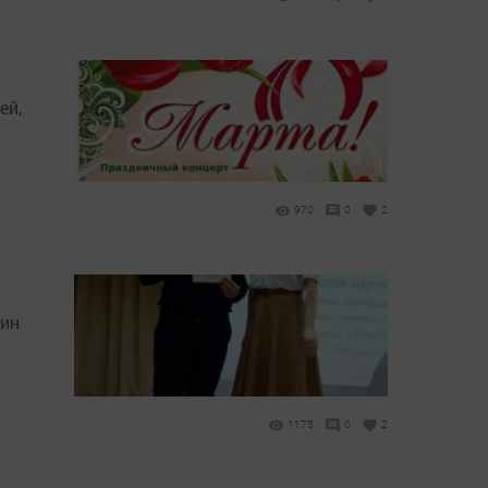
ей,
970
0
2
лин
1175
0
2