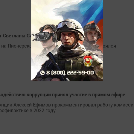
рт Светланы Силантьевой
 на Пионерской (бывший клуб речников) состоялся
.
одействию коррупции принял участие в прямом эфире
упции Алексей Ефимов прокомментировал работу комисси
офилактике в 2022 году.