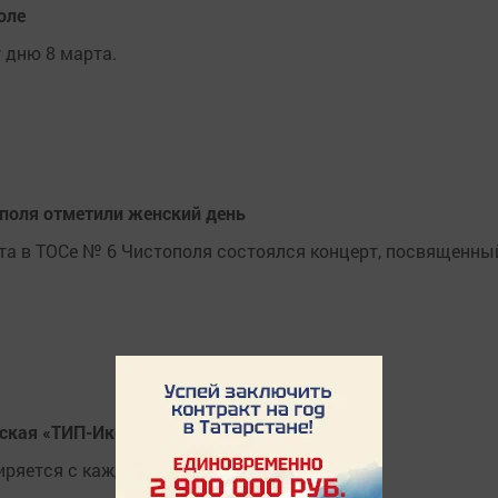
оле
дню 8 марта.
поля отметили женский день
та в ТОСе № 6 Чистополя состоялся концерт, посвященны
рская «ТИП-Икон»
иряется с каждым годом.