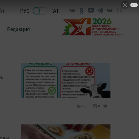
6+
РУС
ТАТ
Редакция
и,
1703
0
0
осам