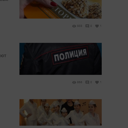
933
0
1
ают
866
0
1