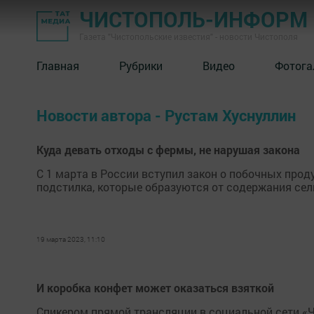
ЧИСТОПОЛЬ-ИНФОРМ
Газета "Чистопольские известия" - новости Чистополя
Главная
Рубрики
Видео
Фотога
Новости автора - Рустам Хуснуллин
Куда девать отходы с фермы, не нарушая закона
С 1 марта в России вступил закон о побочных проду
подстилка, которые образуются от содержания се
19 марта 2023, 11:10
И коробка конфет может оказаться взяткой
Спикером прямой трансляции в социальной сети «