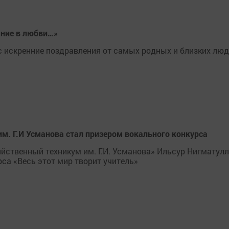
ание в любви…»
 искренние поздравления от самых родных и близких люд
м. Г.И Усманова стал призером вокального конкурса
йственный техникум им. Г.И. Усманова» Ильсур Нигматул
са «Весь этот мир творит учитель»