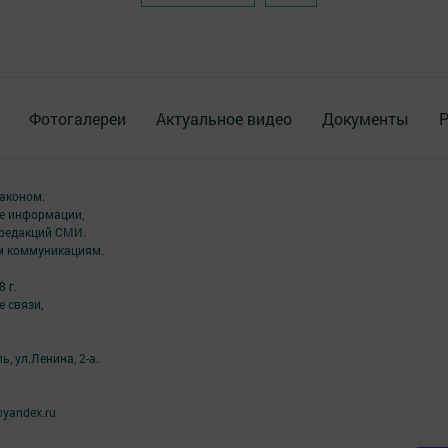
Фотогалереи
Актуальное видео
Документы
Р
аконом.
ме информации,
 редакций СМИ.
ым коммуникациям.
 г.
 связи,
, ул.Ленина, 2-а.
yandex.ru