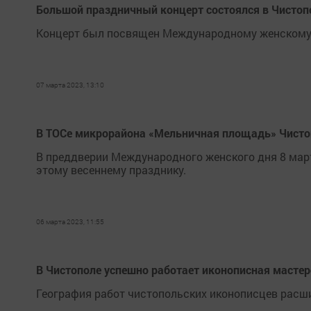
Большой праздничный концерт состоялся в Чистоп
Концерт был посвящен Международному женскому 
07 марта 2023, 13:10
В ТОСе микрорайона «Мельничная площадь» Чисто
В преддверии Международного женского дня 8 мар
этому весеннему празднику.
06 марта 2023, 11:55
В Чистополе успешно работает иконописная масте
География работ чистопольских иконописцев расш