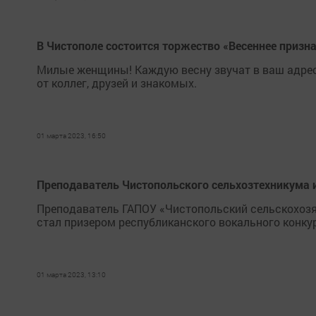
В Чистополе состоится торжество «Весеннее призн
Милые женщины! Каждую весну звучат в ваш адрес
от коллег, друзей и знакомых.
01 марта 2023, 16:50
Преподаватель Чистопольского сельхозтехникума и
Преподаватель ГАПОУ «Чистопольский сельскохозя
стал призером республиканского вокального конкур
01 марта 2023, 13:10