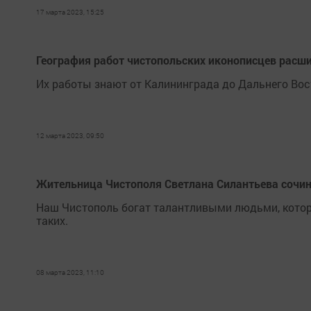
17 марта 2023, 15:25
География работ чистопольских иконописцев расши
Их работы знают от Калининграда до Дальнего Вос
12 марта 2023, 09:50
Жительница Чистополя Светлана Силантьева сочин
Наш Чистополь богат талантливыми людьми, котор
таких.
08 марта 2023, 11:10