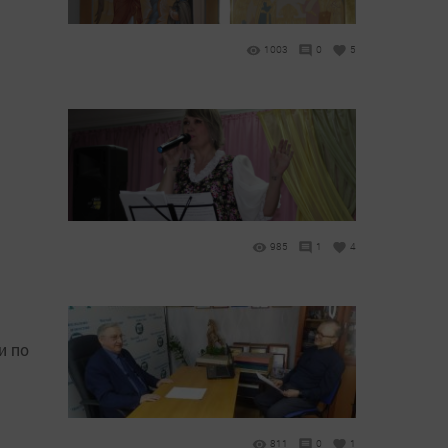
1003
0
5
985
1
4
и по
811
0
1