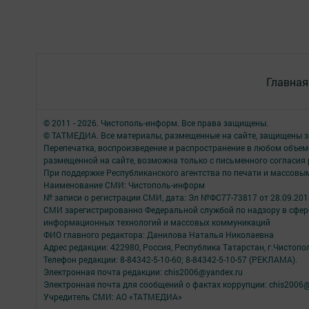
Главная
© 2011 - 2026. Чистополь-информ. Все права защищены.
© ТАТМЕДИА. Все материалы, размещенные на сайте, защищены з
Перепечатка, воспроизведение и распространение в любом объе
размещенной на сайте, возможна только с письменного согласия
При поддержке Республиканского агентства по печати и массов
Наименование СМИ: Чистополь-информ
№ записи о регистрации СМИ, дата: Эл №ФС77-73817 от 28.09.2018
СМИ зарегистрированно Федеральной службой по надзору в сфере
информационных технологий и массовых коммуникаций
ФИО главного редактора: Данилова Наталья Николаевна
Адрес редакции: 422980, Россия, Республика Татарстан, г.Чистополь
Телефон редакции: 8-84342-5-10-60; 8-84342-5-10-57 (РЕКЛАМА).
Электронная почта редакции: chis2006@yandex.ru
Электронная почта для сообщений о фактах коррупции: chis2006@
Учредитель СМИ: АО «ТАТМЕДИА»