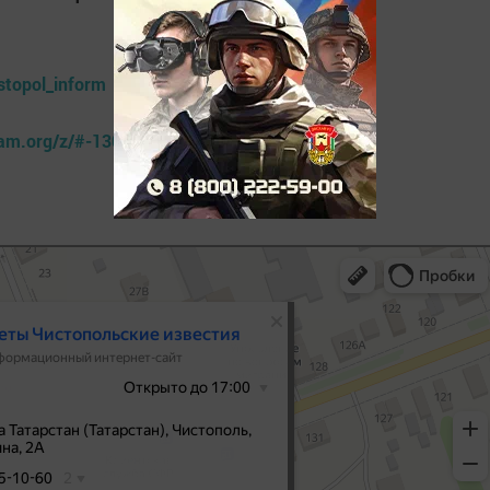
stopol_inform
gram.org/z/#-1300827945