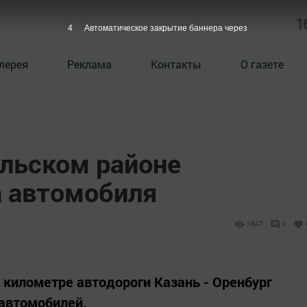
1
3
Автоматическое закрытие баннера через
лерея
Реклама
Контакты
О газете
ольском районе
а автомобиля
1647
0
м километре автодороги Казань - Оренбург
 автомобилей.