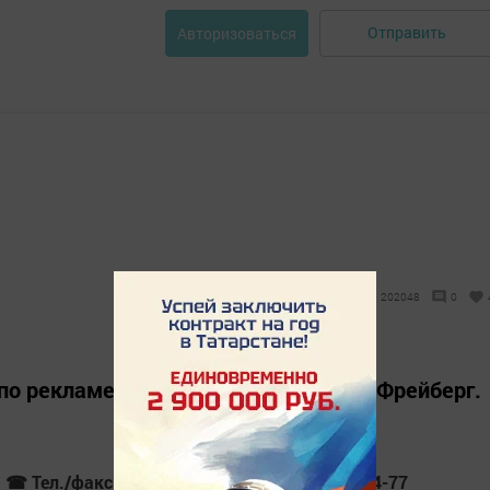
Отправить
Авторизоваться
202048
0
о рекламе: Марина Александровна Фрейберг.
☎ Тел./факс 8(84342) 5-10-57, 8 (950) 667-54-77