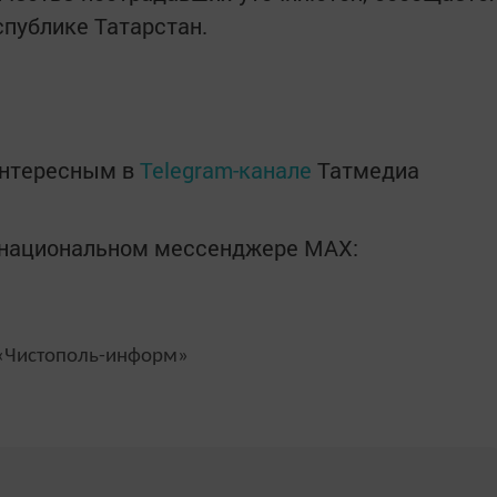
спублике Татарстан.
интересным в
Telegram-канале
Татмедиа
в национальном мессенджере MАХ:
Чистополь-информ»