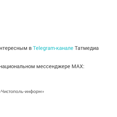
интересным в
Telegram-канале
Татмедиа
в национальном мессенджере MАХ:
Чистополь-информ»