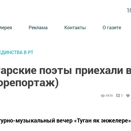
1
лерея
Реклама
Контакты
О газете
ДИНСТВА В РТ
арские поэты приехали 
орепортаж)
8838
0
турно-музыкальный вечер «Туган як энжелере»