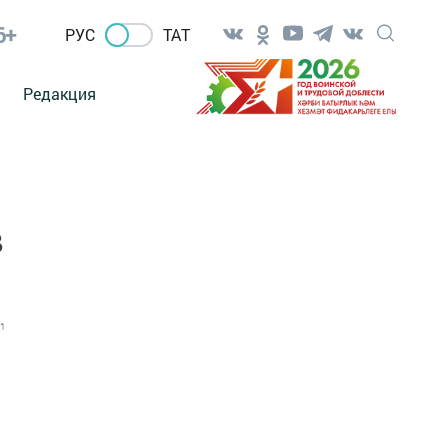
6+
РУС
ТАТ
Редакция
в
1