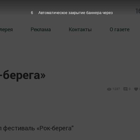
1
6
Автоматическое закрытие баннера через
лерея
Реклама
Контакты
О газете
-берега»
1237
0
л фестиваль «Рок-берега"