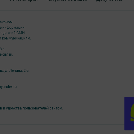
аконом.
ме информации,
 редакций СМИ.
ым коммуникациям.
 г.
 связи,
, ул.Ленина, 2-а.
yandex.ru
в и удобства пользователей сайтом.