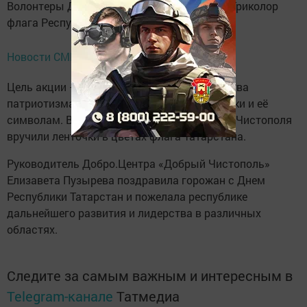
Волонтеры Добро.Центра провели акцию «Триколор
флага Республики Татарстан».
Новости СМИ2
Цель акции – воспитание у молодежи чувства
патриотизма, уважения к истории республики и её
символам. В рамках мероприятия жителям Чистополя
вручили ленточки в цветах флага Татарстана.
Руководитель Добро.Центра «Добрый Чистополь»
Елизавета Пузырева поздравила горожан с Днем
Республики Татарстан и пожелала республике
дальнейшего развития и лидерства в различных
областях.
Следите за самым важным и интересным в
Telegram-канале
Татмедиа