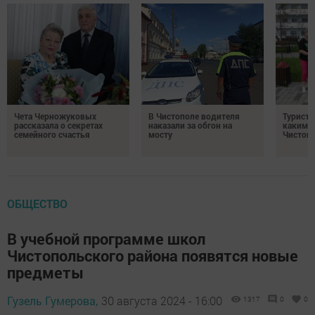
Чета Черножуковых
В Чистополе водителя
Туристы
рассказала о секретах
наказали за обгон на
каким о
семейного счастья
мосту
Чистоп
ОБЩЕСТВО
В учебной программе школ
Чистопольского района появятся новые
предметы
Гузель Гумерова,
30 августа 2024 - 16:00
1317
0
0