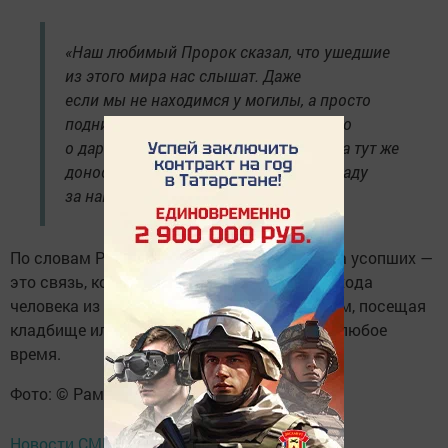
«Наш любимый Пророк сказал, что ушедшие
из этого мира нас слышат. Даже
если мы не находимся у могилы, а просто
поднимаем руки и просим Всевышнего
о даровании рая для матери, эти слова тут же
доносятся до неё, и она получает награду
за нашу мольбу», — пояснил имам.
По словам Рустама Хайруллина, молитва за усопших —
это связь, которая не прерывается после ухода
человека из жизни, и важно помнить об этом, посещая
кладбище или обращаясь к Всевышнему в любое
время.
Фото: © Рамиль Гали / «Татар-информ»
Новости СМИ2