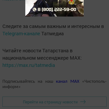
Следите за самым важным и интересным в
Telegram-канале
Татмедиа
Читайте новости Татарстана в
национальном мессенджере MАХ:
https://max.ru/tatmedia
Подписывайтесь на наш
канал
MAX
«Чистополь-
информ»
Перейти на страницу новости