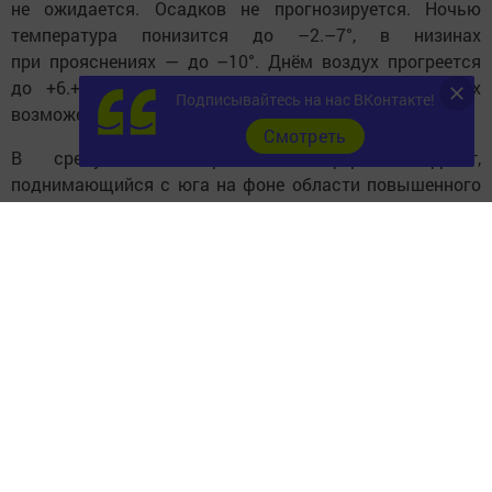
не ожидается. Осадков не прогнозируется. Ночью
температура понизится до –2.–7°, в низинах
при прояснениях — до –10°. Днём воздух прогреется
до +6.+11°. Ночью и утром в отдельных районах
Подписывайтесь на нас ВКонтакте!
возможен туман.
Cмотреть
В среду, 25 марта, атмосферный фронт,
поднимающийся с юга на фоне области повышенного
давления, внесёт кратковременное разнообразие.
Облачности станет больше. Ночью осадки
маловероятны, днём местами на востоке республики
пройдёт небольшой дождь. Температура ночью
составит –2.–7°, днём — +5.+10°.
Новости СМИ2
В четверг, 26 марта, снова без существенных осадков.
В ночные и утренние часы сохранится отрицательный
температурный фон: от 0 до –5°. Днём воздух