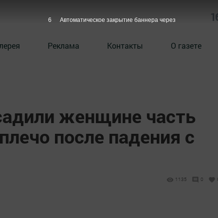
1
5
Автоматическое закрытие баннера через
лерея
Реклама
Контакты
О газете
садили женщине часть
 плечо после падения с
1135
0