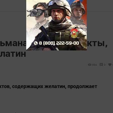
ьманам есть продукты,
латин
894
0
уктов, содержащих желатин, продолжает