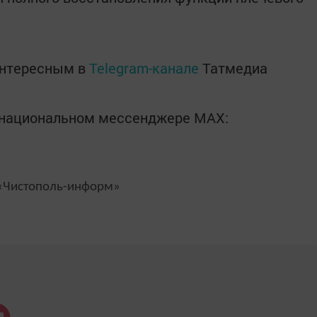
интересным в
Telegram-канале
Татмедиа
в национальном мессенджере MАХ:
Чистополь-информ»