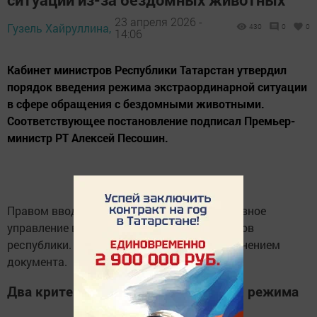
23 апреля 2026 -
Гузель Хайруллина,
430
0
0
14:06
Кабинет министров Республики Татарстан утвердил
порядок введения режима экстраординарной ситуации
в сфере обращения с бездомными животными.
Соответствующее постановление подписал Премьер-
министр РТ Алексей Песошин.
Правом вводить такой режим наделено Главное
управление ветеринарии Кабинета министров
республики. Оно же будет следить за исполнением
документа.
Два критерия для введения особого режима