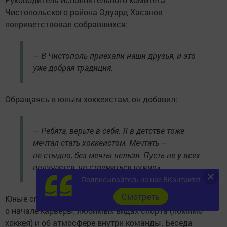
Чистопольского района Эдуард Хасанов
поприветствовал собравшихся:
— В Чистополь приехали наши друзья, и это
уже добрая традиция.
Обращаясь к юным хоккеистам, он добавил:
— Ребята, верьте в себя. Я в детстве тоже
мечтал стать хоккеистом. Мечтать —
не стыдно, без мечты нельзя. Пусть не у всех
получается, но стремиться нужно».
Подписывайтесь на нас ВКонтакте!
Cмотреть
Юные спортсмены расспрашивали именитых гостей
о начале карьеры, любимых видах спорта (помимо
хоккея) и об атмосфере внутри команды. Беседа