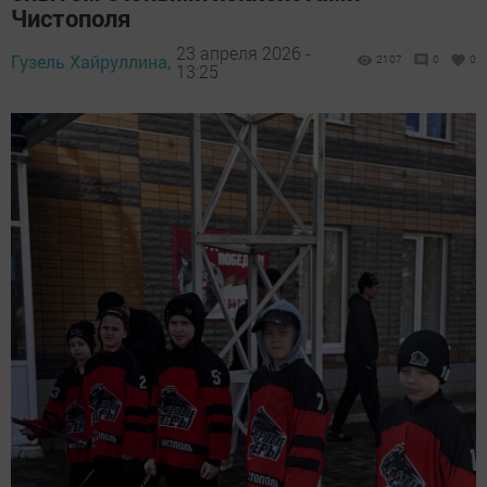
Чистополя
23 апреля 2026 -
Гузель Хайруллина,
2107
0
0
13:25