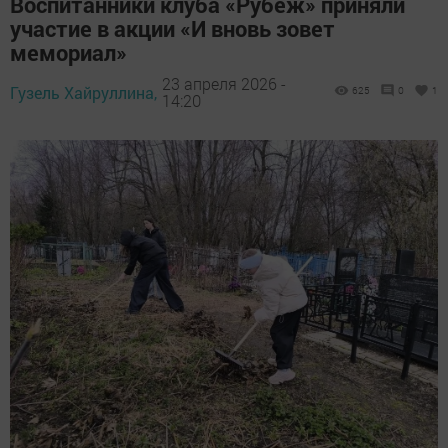
Воспитанники клуба «Рубеж» приняли
участие в акции «И вновь зовет
мемориал»
23 апреля 2026 -
Гузель Хайруллина,
625
0
1
14:20