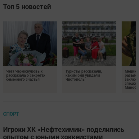
Топ 5 новостей
Чета Черножуковых
Туристы рассказали,
Медикам
рассказала о секретах
каким они увидели
разъясн
семейного счастья
Чистополь
заключ
спецкон
Минобо
СПОРТ
Игроки ХК «Нефтехимик» поделились
опытом с юными хоккеистами