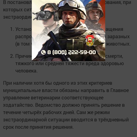
В постановлении сформулированы два основания, при
которых ситуация может быть признана
экстраординарной:
Установление карантина для предотвращения
распространения и ликвидации очагов заразных
(в том числе особо опасных) болезней животных.
Причинение животным без владельца смерти,
тяжкого или средней тяжести вреда здоровью
человека.
При наличии хотя бы одного из этих критериев
муниципальные власти обязаны направить в Главное
управление ветеринарии соответствующее
ходатайство. Ведомство должно принять решение в
течение четырёх рабочих дней. Сам же режим
экстраординарной ситуации вводится в трёхдневный
срок после принятия решения.