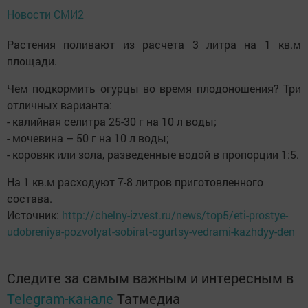
Новости СМИ2
Растения поливают из расчета 3 литра на 1 кв.м
площади.
Чем подкормить огурцы во время плодоношения? Три
отличных варианта:
- калийная селитра 25-30 г на 10 л воды;
- мочевина – 50 г на 10 л воды;
- коровяк или зола, разведенные водой в пропорции 1:5.
На 1 кв.м расходуют 7-8 литров приготовленного
состава.
Источник:
http://chelny-izvest.ru/news/top5/eti-prostye-
udobreniya-pozvolyat-sobirat-ogurtsy-vedrami-kazhdyy-den
Следите за самым важным и интересным в
Telegram-канале
Татмедиа