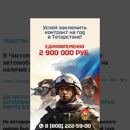
ОБЩЕСТВО
В Чистопольском районе сбитого
автомобилем кабана проверили на
наличие вируса АЧС
Олег Зиннуров,
11 июля 2018 - 09:54
1523
0
0
На автодороге возле села Каргали Чистопольского
района был обнаружен сбитый автомашиной труп