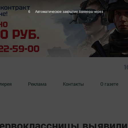
5
Автоматическое закрытие баннера через
1
лерея
Реклама
Контакты
О газете
 первоклассницы выявили