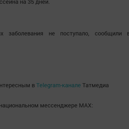
сейна на 35 дней.
х заболевания не поступало, сообщили 
интересным в
Telegram-канале
Татмедиа
в национальном мессенджере MАХ: