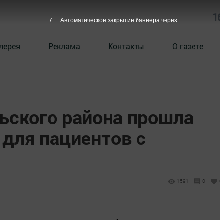
1
6
Автоматическое закрытие баннера через
лерея
Реклама
Контакты
О газете
ьского района прошла
 для пациентов с
1591
0