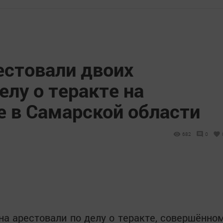
естовали двоих
елу о теракте на
е в Самарской области
682
0
на арестовали по делу о теракте, совершённо