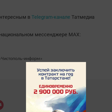
интересным в
Telegram-канале
Татмедиа
в национальном мессенджере MАХ:
Чистополь-информ»