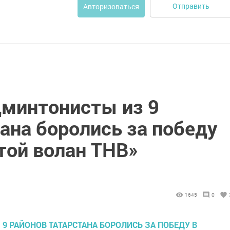
Отправить
Авторизоваться
дминтонисты из 9
ана боролись за победу
той волан ТНВ»
1645
0