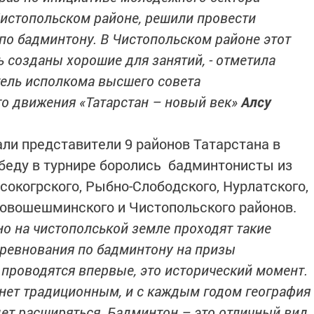
Чистопольском районе, решили провести
по бадминтону. В Чистопольском районе этот
сь созданы хорошие для занятий, - отметила
тель исполкома высшего совета
о движения «Татарстан – новый век»
Алсу
ли представители 9 районов Татарстана в
победу в турнире боролись бадминтонисты из
сокогрского, Рыбно-Слободского, Нурлатского,
Новошешминского и Чистопольского районов.
но на чистополськой земле проходят такие
оревнования по бадминтону на призы
проводятся впервые, это исторический момент.
анет традиционным, и с каждым годом география
дет расширяться. Бадминтон – это отличный вид