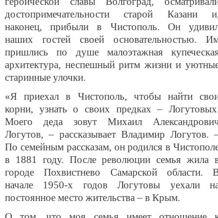
героической славы Волгоград, осматривал
достопримечательности старой Казани и
наконец, прибыли в Чистополь. Он удиви
наших гостей своей основательностью. И
пришлись по душе малоэтажная купеческа
архитектура, неспешный ритм жизни и уютны
старинные улочки.
«Я приехал в Чистополь, чтобы найти сво
корни, узнать о своих предках – Логутовых
Моего деда зовут Михаил Александрови
Логутов, – рассказывает Владимир Логутов. 
По семейным рассказам, он родился в Чистопол
в 1881 году. После революции семья жила 
городе Похвистнево Самарской области. 
начале 1950-х годов Логутовы уехали н
постоянное место жительства – в Крым.
О том, что моя семья имеет отношение 