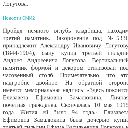
Логутова.
Новости СМИ2
Пройдя немного вглубь кладбища, находи
третий памятник. Захоронение под №533
принадлежит Александру Ивановичу Логутов
(1844-1904), сыну купца третьей гильди
Андрея Андреевича Логутова. Вертикальны
памятник формой и декором стилизован по
часовенный столб. Примечательно, что эт
надгробие двойное. На обратной сторон
имеется мемориальная надпись: «Здесь покоитс
Елизавета Ефимовна Замалюкина. Лична
почетная гражданка. Скончалась 10 мая 191
года. Жития ей было 94 года». Елизавет
Ефимовна Замалюкина была дочерью купц
третьей гильдии Ефима Васильевича Логутова 