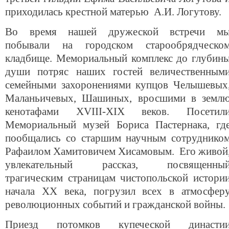
приходилась крестной матерью А.И. Логутову.
Во время нашей дружеской встречи м
побывали на городском старообрядческо
кладбище. Мемориальный комплекс до глубин
души потряс наших гостей величественным
семейными захоронениями купцов Челышевых
Маланьичевых, Шашиных, вросшими в земл
кенотафами XVIII-XIX веков. Посетил
Мемориальный музей Бориса Пастернака, гд
пообщались со старшим научным сотруднико
Рафаилом Хамитовичем Хисамовым. Его живой
увлекательный рассказ, посвященны
трагическим страницам чистопольской истори
начала XX века, погрузил всех в атмосфер
революционных событий и гражданской войны.
Приезд потомков купеческой династи