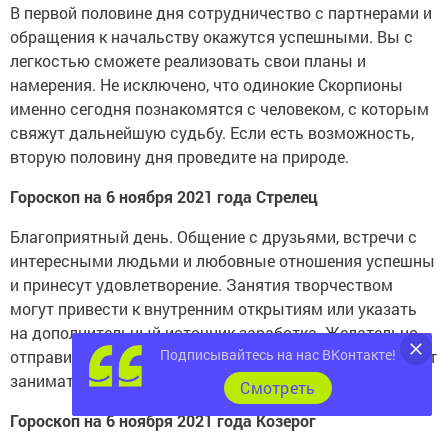
В первой половине дня сотрудничество с партнерами и
обращения к начальству окажутся успешными. Вы с
легкостью сможете реализовать свои планы и
намерения. Не исключено, что одинокие Скорпионы
именно сегодня познакомятся с человеком, с которым
свяжут дальнейшую судьбу. Если есть возможность,
вторую половину дня проведите на природе.
Гороскоп на 6 ноября 2021 года Стрелец
Благоприятный день. Общение с друзьями, встречи с
интересными людьми и любовные отношения успешны
и принесут удовлетворение. Занятия творчеством
могут привести к внутренним открытиям или указать
на дополнительный источник заработка. Желательно
Подписывайтесь на нас ВКонтакте!
отправиться в гости или принять гостей у себя. Следует
заниматься только неотложными житейскими делами.
Cмотреть
Гороскоп на 6 ноября 2021 года Козерог