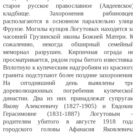
старое русское православное (Авдеевское
кладбище. Захоронения рябиновце
располагаются в основном параллельно улиц
Фрунзе. Могилы купцов Логутовых находятся з
часовней Грузинской иконы Божией Матери. 
сожалению, некогда обширный семейны
мемориал разрушен. Кирпичная ограда н
просматривается, рядом горы битого известняка
Вплотную к купеческим надгробиям из красног
гранита подступают более поздние захоронения
На сегодняшний день выявлены тр
дореволюционных погребения купеческо
династии. Два из них принадлежат супруга
Якову Алексеевичу (1827-1905) и Евдоки
Герасимовне (1831-1887) Логутовым 
родителям убитого в августе 1918 год
городского головы Афанасия Яковлевич