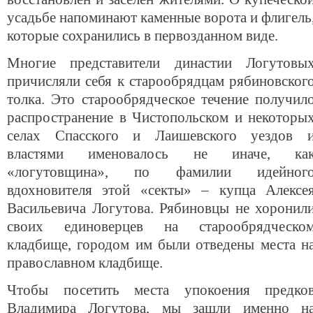
усадьбе напоминают каменные ворота и флигель
которые сохранились в первозданном виде.
Многие представители династии Логутовы
причисляли себя к старообрядцам рябиновског
толка. Это старообрядческое течение получил
распространение в Чистопольском и некоторы
селах Спасского и Лаишевского уездов 
властями именовалось не иначе, ка
«логутовщина», по фамилии идейног
вдохновителя этой «секты» – купца Алексе
Васильевича Логутова. Рябиновцы не хоронил
своих единоверцев на старообрядческо
кладбище, городом им были отведены места н
православном кладбище.
Чтобы посетить места упокоения предко
Владимира Логутова, мы зашли именно н