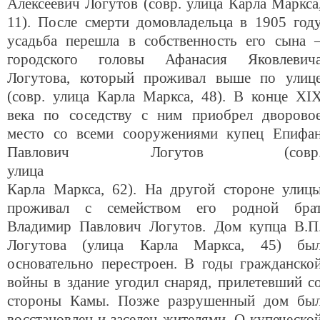
Алексеевич Логутов (совр. улица Карла Маркса
11). После смерти домовладельца в 1905 год
усадьба перешла в собственность его сына 
городского головы Афанасия Яковлевич
Логутова, который проживал выше по улиц
(совр. улица Карла Маркса, 48). В конце XI
века по соседству с ним приобрел дворово
место со всеми сооружениями купец Епифа
Павлович Логутов (совр
улиц
Карла Маркса, 62). На другой стороне улиц
проживал с семейством его родной бра
Владимир Павлович Логутов. Дом купца В.П
Логутова (улица Карла Маркса, 45) бы
основательно перестроен. В годы гражданско
войны в здание угодил снаряд, прилетевший с
стороны Камы. Позже разрушенный дом бы
восстановлен и заселен жителями. О купеческо