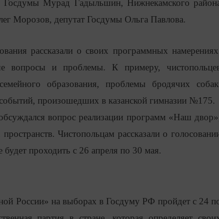
ат Госдумы Мурад Гадыльшин, Нижнекамского район
ег Морозов, депутат Госдумы Ольга Павлова.
ования рассказали о своих программных намерениях
ые вопросы и проблемы. К примеру, чистопольце
семейного образования, проблемы бродячих собак
событий, произошедших в казанской гимназии №175.
 обсуждался вопрос реализации программ «Наш двор»
пространств. Чистопольцам рассказали о голосовани
е будет проходить с 26 апреля по 30 мая.
ной России» на выборах в Госдуму РФ пройдет с 24 п
твенная партия в стране, которая определяет свои