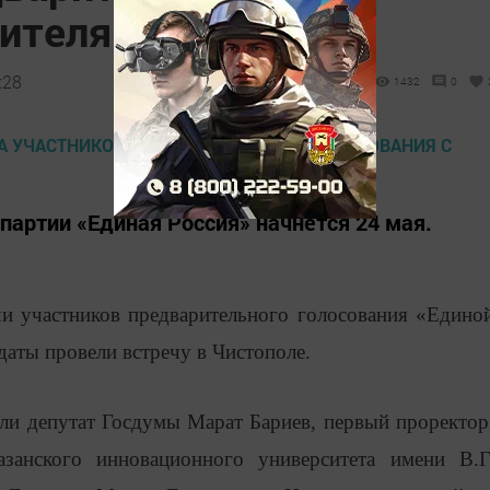
жителями
:28
1432
0
партии «Единая Россия» начнется 24 мая.
и участников предварительного голосования «Едино
даты провели встречу в Чистополе.
али депутат Госдумы Марат Бариев, первый проректор
занского инновационного университета имени В.Г