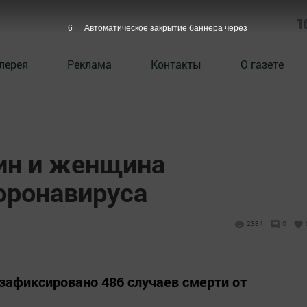
1
5
Автоматическое закрытие баннера через
лерея
Реклама
Контакты
О газете
ин и женщина
оронавируса
2384
0
 зафиксировано 486 случаев смерти от