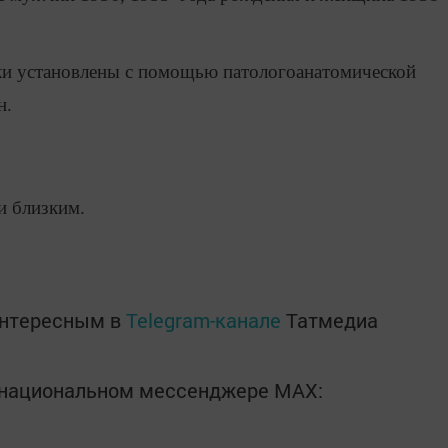
и установлены с помощью патологоанатомической
н.
и близким.
интересным в
Telegram-канале
Татмедиа
в национальном мессенджере MАХ: