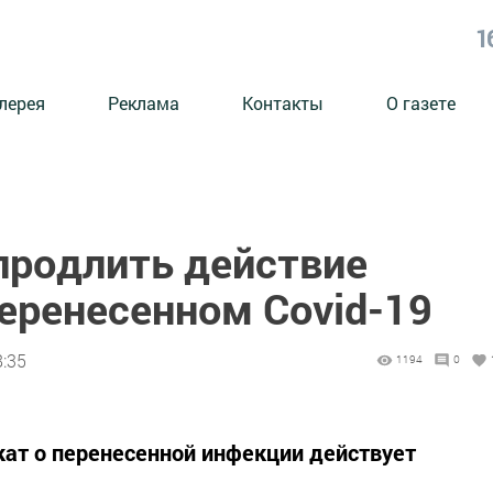
1
лерея
Реклама
Контакты
О газете
продлить действие
еренесенном Covid-19
8:35
1194
0
ат о перенесенной инфекции действует