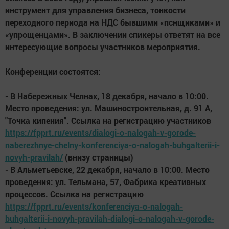
инструмент для управления бизнеса, тонкости
переходного периода на НДС бывшими «пснщиками» и
«упрощенцами». В заключении спикеры ответят на все
интересующие вопросы участников мероприятия.
Конференции состоятся:
- В Набережных Челнах, 18 декабря, начало в 10:00.
Место проведения: ул. Машиностроительная, д. 91 А,
"Точка кипения". Ссылка на регистрацию участников
https://fpprt.ru/events/dialogi-o-nalogah-v-gorode-
naberezhnye-chelny-konferenciya-o-nalogah-buhgalterii-i-
novyh-pravilah/
(внизу страницы)
- В Альметьевске, 22 декабря, начало в 10:00. Место
проведения: ул. Тельмана, 57, Фабрика креативных
процессов. Ссылка на регистрацию
https://fpprt.ru/events/konferenciya-o-nalogah-
buhgalterii-i-novyh-pravilah-dialogi-o-nalogah-v-gorode-