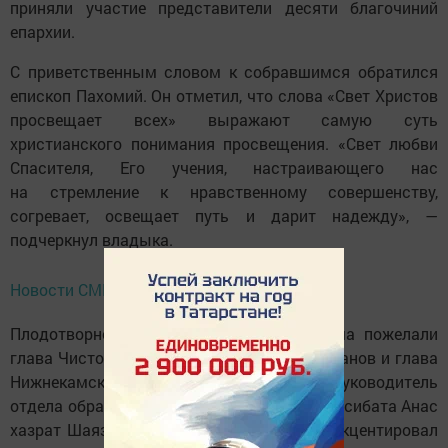
приняли участие представители десяти благочиний
епархии.
С приветственным словом к собравшимся обратился
епископ Пахомий. Он отметил, что слова «Свет Христов
просвещает всех» выражают самую суть
христианского понимания просвещения. «Свет любви
Спасителя, Его учения, настраивающего нас
на стремление к нравственному совершенству,
согревает, освещает путь и дарит надежду», —
подчеркнул владыка.
Новости СМИ2
Плодотворной работы участникам форума пожелали
глава Чистопольского района Дмитрий Иванов и глава
Нижнекамского района Радмир Беляев. Руководитель
отдела образования Чистопольского мухтасибата Анас
хазрат Шаязданов в своём выступлении акцентировал