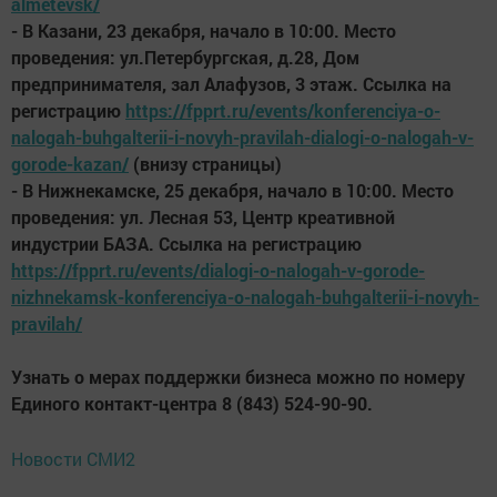
almetevsk/
- В Казани, 23 декабря, начало в 10:00. Место
проведения: ул.Петербургская, д.28, Дом
предпринимателя, зал Алафузов, 3 этаж. Ссылка на
регистрацию
https://fpprt.ru/events/konferenciya-o-
nalogah-buhgalterii-i-novyh-pravilah-dialogi-o-nalogah-v-
gorode-kazan/
(внизу страницы)
- В Нижнекамске, 25 декабря, начало в 10:00. Место
проведения: ул. Лесная 53, Центр креативной
индустрии БАЗА. Ссылка на регистрацию
https://fpprt.ru/events/dialogi-o-nalogah-v-gorode-
nizhnekamsk-konferenciya-o-nalogah-buhgalterii-i-novyh-
pravilah/
Узнать о мерах поддержки бизнеса можно по номеру
Единого контакт-центра 8 (843) 524-90-90.
Новости СМИ2