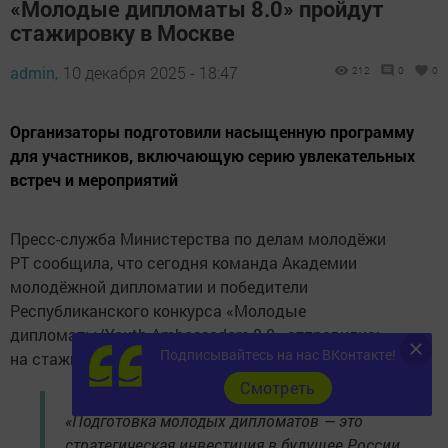
«Молодые дипломаты 8.0» пройдут
стажировку в Москве
admin,
10 декабря 2025 - 18:47
212
0
0
Организаторы подготовили насыщенную программу
для участников, включающую серию увлекательных
встреч и мероприятий
Пресс-служба Министерства по делам молодёжи
РТ сообщила, что сегодня команда Академии
молодёжной дипломатии и победители
Республиканского конкурса «Молодые
дипломаты/Youth Ambassadors 8.0» отправились
Подписывайтесь на нас ВКонтакте!
на стажировку в Москву до 14 декабря.
Cмотреть
«Подготовка молодых дипломатов — это
стратегическая инвестиция в будущее России