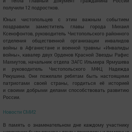
и тепла главный документ гражданина России
получили 12 подростков.
Юных чистопольцев с этим важным событием
поздравили заместитель главы города Михаил
Ксенофонтов, руководитель Чистопольского районного
отделения общественной организации инвалидов
войны в Афганистане и военной травмы «Инвалиды
войны», кавалер двух Орденов Красной Звезды Рафис
Махмутов, начальник отдела ЗАГС Ильмира Ярмушева
и руководитель Чистопольского МФЦ Надежда
Рекушина. Они пожелали ребятам быть настоящими
патриотами своей страны, гордиться её историей
и своими добрыми делами способствовать развитию
России.
Новости СМИ2
В память о знаменательном дне каждому участнику
церемонии были вручены ленты-триколоры и памятные