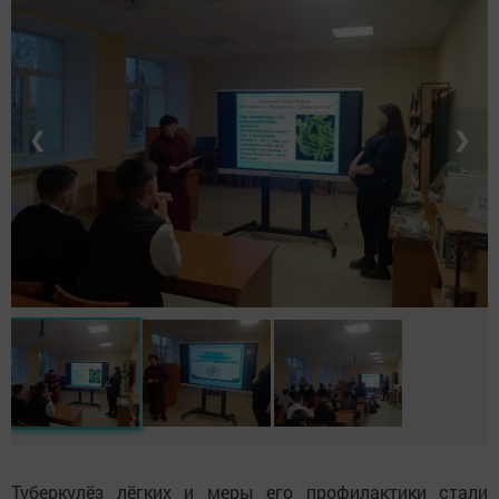
❮
❯
Туберкулёз лёгких и меры его профилактики стали