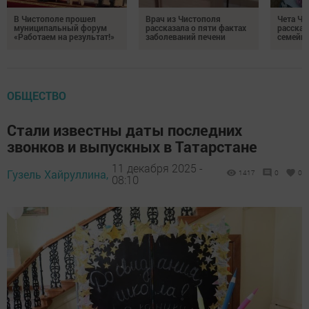
В Чистополе прошел
Врач из Чистополя
Чета Ч
муниципальный форум
рассказала о пяти фактах
рассказ
«Работаем на результат!»
заболеваний печени
семейно
ОБЩЕСТВО
Стали известны даты последних
звонков и выпускных в Татарстане
11 декабря 2025 -
Гузель Хайруллина,
1417
0
0
08:10