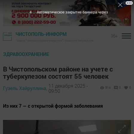
3
Автоматическое закрытие баннера через
ЧИСТОПОЛЬ-ИНФОРМ
16+
Газета "Чистопольские известия" - новости Чистополя
ЗДРАВООХРАНЕНИЕ
В Чистопольском районе на учете с
туберкулезом состоят 55 человек
11 декабря 2025 -
Гузель Хайруллина,
514
0
0
09:50
Из них 7 — с открытой формой заболевания