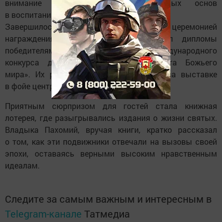
внимание на важности нравственных основ
в воспитании подрастающего поколения.
Завершилось открытие чтений церемонией
награждения. Епископ Пахомий вручил дипломы
победителям регионального этапа Международного
конкурса детского творчества «Красота Божьего
мира». Их работы были представлены на выставке
в фойе центра.
Приятным сюрпризом для гостей стала книжная
лотерея, где разыгрывались издания о жизни святых.
Владыка Пахомий, вручая книги, кратко рассказал
о том, как эти подвижники отвечали на вызовы своей
эпохи, оставаясь верными высоким нравственным
идеалам.
Следите за самым важным и интересным в
Telegram-канале
Татмедиа