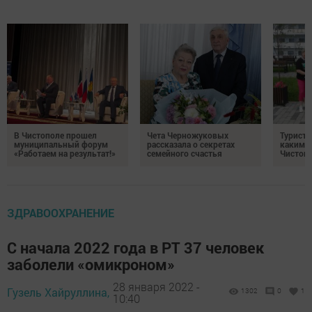
В Чистополе прошел
Чета Черножуковых
Туристы
муниципальный форум
рассказала о секретах
каким о
«Работаем на результат!»
семейного счастья
Чистоп
ЗДРАВООХРАНЕНИЕ
С начала 2022 года в РТ 37 человек
заболели «омикроном»
28 января 2022 -
Гузель Хайруллина,
1302
0
1
10:40