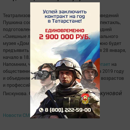
Театрализованный вечер по мотивам произведений
Пушкина состоится сегодня в Чистополе. Спектакль,
подготовленный любительским театром-студией
«Смешные люди», пройдет на сцене мемориального
музея «Дом учителя». Вход бесплатный, нужно будет
предъявить куар-коды. Спектакль состоится 28 января,
начало в 18.00.
Напомним, что
театр «Смешные люди» работает
на
общественных началах. Он был образован в 2019 году
и объединяет 12 актеров-любителей разных возрастов
и профессий. Режиссер театра – Ирина
Фото предоставлено И.Пискуновой
Пискунова.
Новости СМИ2