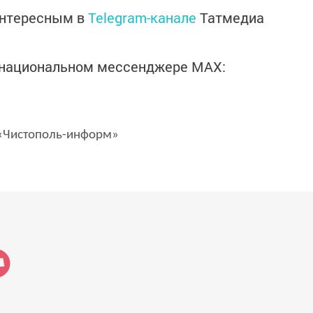
интересным в
Telegram-канале
Татмедиа
в национальном мессенджере MАХ:
Чистополь-информ»