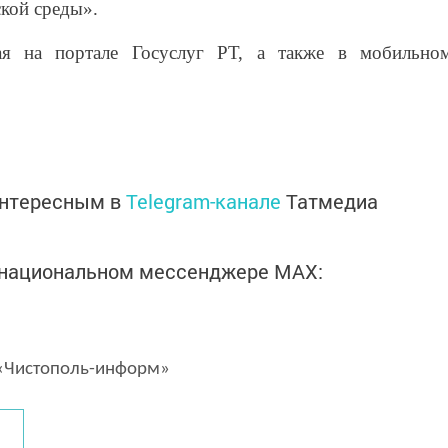
кой среды».
ая на портале Госуслуг РТ, а также в мобильно
интересным в
Telegram-канале
Татмедиа
в национальном мессенджере MАХ:
Чистополь-информ»