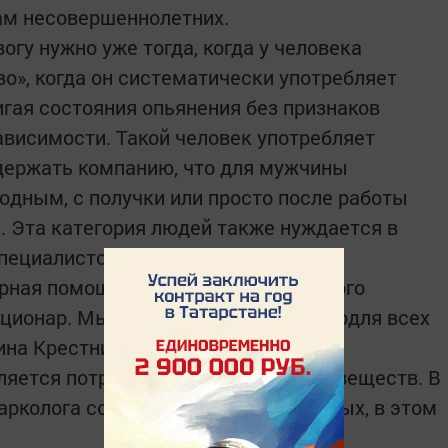
ам несовершеннолетних.
огу нужно уже тогда, когда у человека
», когда он систематически употреб­ляет
гая состоя­ния опьянения без признаков
ависимости. Такой человек употребляет
оддержать компанию, что для мужчины
одным, с получки или просто после работы
 Эта категория людей также нуждается в
пециалистов.
рная помощь в условиях процедурного
ационар. Мы проводим консультациюдля всех
ина Крестникова.
яется потреб­ление наркотических веществ. В
арколога состояло 78 наркозависимых, в этом