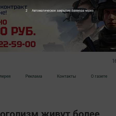
1
Автоматическое закрытие баннера через
1
лерея
Реклама
Контакты
О газете
коголизм живут более