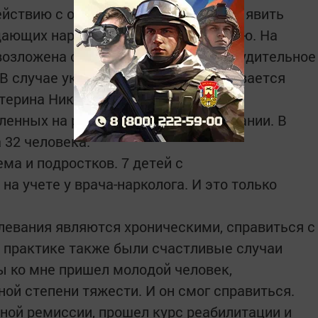
ействию с органами МВД удается выявить
адающих наркотической зависимостью. На
возложена обязанность пройти принудительное
 В случае уклонения на них накладывается
атерина Николаевна. – Значительно
вленных на реабилитацию от наркомании. В
 32 человека.
ма и подростков. 7 детей с
а учете у врача-нарколога. И это только
олевания являют­ся хроническими, справиться с
 практике также были счастливые случаи
ы ко мне пришел молодой человек,
й степени тяжести. И он смог справиться.
ьной ремиссии, прошел курс реабилитации и