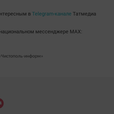
интересным в
Telegram-канале
Татмедиа
в национальном мессенджере MАХ:
Чистополь-информ»