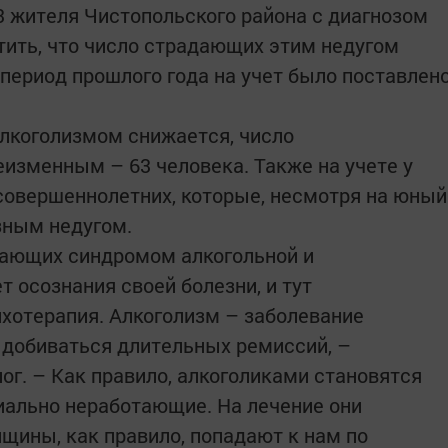
23 жителя Чистопольского района с диагнозом
етить, что число страдающих этим недугом
период прошлого года на учет было поставлен
алкоголизмом снижается, число
изменным – 63 человека. Также на учете у
есовершеннолетних, которые, несмотря на юный
зным недугом.
дающих синд­ромом алкогольной и
т осознания своей болезни, и тут
хотерапия. Алкоголизм – заболевание
 добиваться длительных ремиссий, –
ог. – Как правило, алкоголиками становятся
иально неработающие. На лечение они
щины, как правило, попадают к нам по