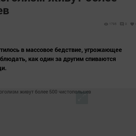
ев
1795
0
атилось в массовое бедствие, угрожающее
блюдать, как один за другим спиваются
ди.