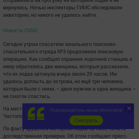
вернулись. Ночью инспекторы ГИМС обследовали
акваторию, но никого не удалось найти.
Новости СМИ2
Сегодня утром спасатели зонального поисково-
спасательного отряда №3 продолжили поисковую
операцию. Как сообщил охранник лодочной станции, к
нему обратились две женщины, которые рассказали,
что их лодка затонула вчера около 20 часов. Им
удалось доплыть до острова, но ещё три человека,
которые были с ними, – двое мужчин и одна женщина –
не смогли спастись.
На месте происшествия работает оперативная группа
Подписывайтесь на нас ВКонтакте!
Чистопольского пожарно-спасательного гарнизона.
Cмотреть
По факту крушения моторной лодки на Каме начата
доследственная проверка. Об этом сообщает пресс-