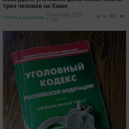
трех человек на Каме
13 октября 2025 -
Наталья Данилова,
785
0
0
11:55