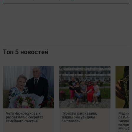
Топ 5 новостей
Чета Черножуковых
Туристы рассказали,
Медикам
рассказала о секретах
каким они увидели
разъясн
семейного счастья
Чистополь
заключ
спецкон
Минобо