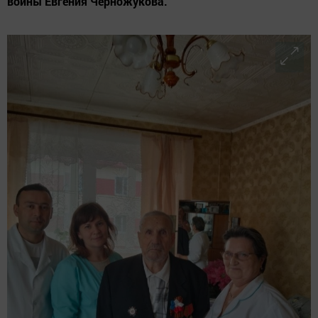
войны Евгения Черножукова.