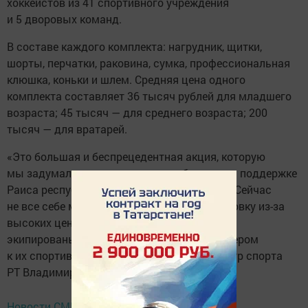
хоккеистов из 41 спортивного учреждения
и 5 дворовых команд.
В составе каждого комплекта: нагрудник, щитки,
шорты, перчатки, раковина, сумка, профессиональная
клюшка, коньки и шлем. Средняя цена одного
комплекта составляет 36 тысяч рублей для младшего
возраста; 45 тысяч — для среднего возраста; 200
тысяч — для вратарей.
«Это большая и беспрецедентная акция, которую
мы задумали летом этого года и благодаря поддержке
Раиса республики ее сегодня реализовали. Сейчас
не все себе могут позволить купить экипировку из-за
высоких цен, но теперь все наши юниоры
экипированы и, надеемся, это станет триггером
к их спортивному росту», — отметил министр спорта
РТ Владимир Леонов.
Новости СМИ2