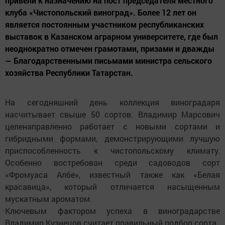
привели к назначению на пост председателя местного
клуба «Чистопольский виноград». Более 12 лет он
является постоянным участником республиканских
выставок в Казанском аграрном университете, где был
неоднократно отмечен грамотами, призами и дважды
— Благодарственными письмами министра сельского
хозяйства Республики Татарстан.
На сегодняшний день коллекция виноградаря
насчитывает свыше 50 сортов. Владимир Марсович
целенаправленно работает с новыми сортами и
гибридными формами, демонстрирующими лучшую
приспособленность к чистопольскому климату.
Особенно востребован среди садоводов сорт
«Фромуаса Албе», известный также как «Белая
красавица», который отличается насыщенным
мускатным ароматом.
Ключевым фактором успеха в виноградарстве
Владимир Кузнецов считает правильный подбор сорта.