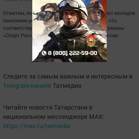
Отметим, подобные инициативы стимулируют молодое
поколение республики заниматься спортом, что
соответствует целям Государственной программы
«Спорт России» Национальных проектов России.
Следите за самым важным и интересным в
Telegram-канале
Татмедиа
Читайте новости Татарстана в
национальном мессенджере MАХ:
https://max.ru/tatmedia