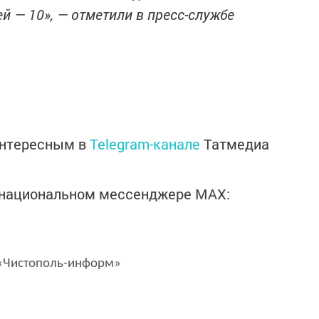
ей — 10», — отметили в пресс-службе
интересным в
Telegram-канале
Татмедиа
в национальном мессенджере MАХ:
Чистополь-информ»