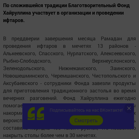
По сложившейся традиции Благотворительный Фонд
Хайруллина участвует в организации и проведении
ифтаров.
В преддверии завершения месяца Рамадан для
проведения ифтаров в мечетях 13 районов -
Алькеевского, Спасского, Нурлатского, Алексеевского,
Рыбно-Слободского, Верхнеуслонского,
Зеленодольского, Нижнекамского, Заинского,
Новошешминского, Черемшанского, Чистопольского и
Аксубаевского - сотрудники Фонда завезли продукты
для приготовления традиционного застолья во время
вечерних разговений. Фонд Хайруллина ежегодно
помогает в проведении ифтаров в мечетях, чтобы
Подписывайтесь на нас ВКонтакте!
накормить нуждающихся независимо от их
вероисповедания. В этом году материальная помощь
Cмотреть
составила порядка 400 тысяч рублей, что позволило
накрыть столы более чем в 30 мечетях.