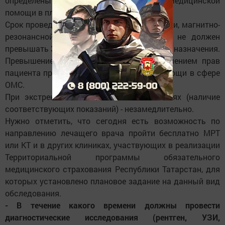
определены предельные сроки ожидания медицинской
помощи в плановой форме.
Срок проведения компьютерной томографии, магнитно-
резонансной томографии и ангиографии не должен
превышать 30 календарных дней со дня их назначения.
Превышение этого срока является нарушением прав
пациента при получении медицинской помощи в сфере
ОМС.
При экстренных и неотложных состояниях (наличие
соответствующих показаний) - незамедлительно.
Нужно отметить, что сегодня есть возможность по
направлению лечащего врача пройти бесплатно МРТ
или КТ и в других клиниках, участвующих в реализации
Территориальной программы обязательного
медицинского страхования Республики Татарстан, для
которых установлено плановое задание на данный вид
обследования.
- В течение какого времени должны провести
диагностические исследования (рентген, УЗИ,