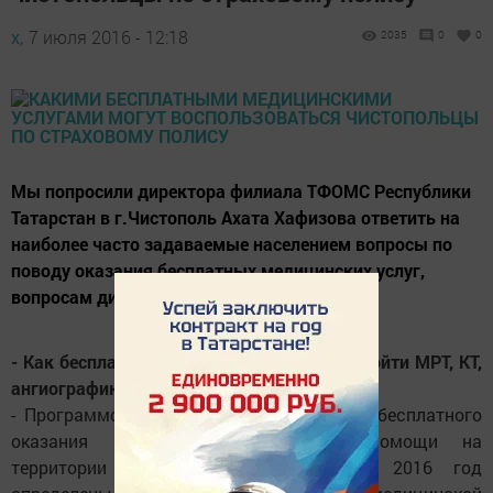
х,
7 июля 2016 - 12:18
2035
0
0
Мы попросили директора филиала ТФОМС Республики
Татарстан в г.Чистополь Ахата Хафизова ответить на
наиболее часто задаваемые населением вопросы по
поводу оказания бесплатных медицинских услуг,
вопросам диагностики и другим.
- Как бесплатно и за какой срок можно пройти МРТ, КТ,
ангиографию?
- Программой государственных гарантий бесплатного
оказания гражданам медицинской помощи на
территории Республики Татарстан на 2016 год