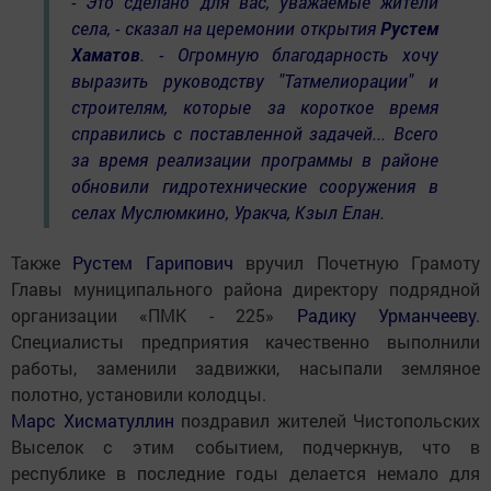
- Это сделано для вас, уважаемые жители
села, - сказал на церемонии открытия
Рустем
Хаматов
. - Огромную благодарность хочу
выразить руководству "Татмелиорации" и
строителям, которые за короткое время
справились с поставленной задачей... Всего
за время реализации программы в районе
обновили гидротехнические сооружения в
селах Муслюмкино, Уракча, Кзыл Елан.
Также
Рустем Гарипович
вручил Почетную Грамоту
Главы муниципального района директору подрядной
организации «ПМК - 225»
Радику Урманчееву
.
Специалисты предприятия качественно выполнили
работы, заменили задвижки, насыпали земляное
полотно, установили колодцы.
Марс Хисматуллин
поздравил жителей Чистопольских
Выселок с этим событием, подчеркнув, что в
республике в последние годы делается немало для