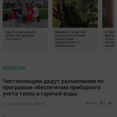
Туристы рассказали,
Медикам Татарстана
В Чисто
каким они увидели
разъяснили условия
фестив
Чистополь
заключения
с бесп
спецконтракта с
экскурс
Минобороны
выстав
ОБЩЕСТВО
Чистопольцам дадут разъяснения по
программе обеспечения приборного
учета тепла и горячей воды
х,
7 июля 2016 - 08:15
1469
0
0