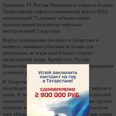
Президент РТ Рустам Минниханов открыл в Казани
Татарстанский нефтегазохимический форум-2018,
посвященный 75-летнему юбилею начала
промышленной разработки нефтяных
месторождений Татарстана.
Форум традиционно проходит в Татарстане и
является знаковым событием не только для
республики, но и для всей России, отметил
татарстанский лидер. Кроме того, Рустам
Минниханов пожелал всем участникам мероприятия
успешной работы и новых контактов.
В Татарстане более 3 тыс. опасных
производственных объектов, связанных с нефтью и
газом. И более 130 объектов чрезвычайно высокой
опасности. Однако руководство республики уделяет
огромное внимание обеспечению безопасности на
этих объектах. На форуме будут выработаны новые