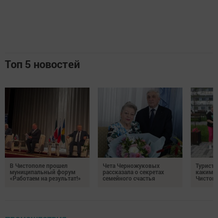
Топ 5 новостей
В Чистополе прошел
Чета Черножуковых
Туристы
муниципальный форум
рассказала о секретах
каким о
«Работаем на результат!»
семейного счастья
Чистоп