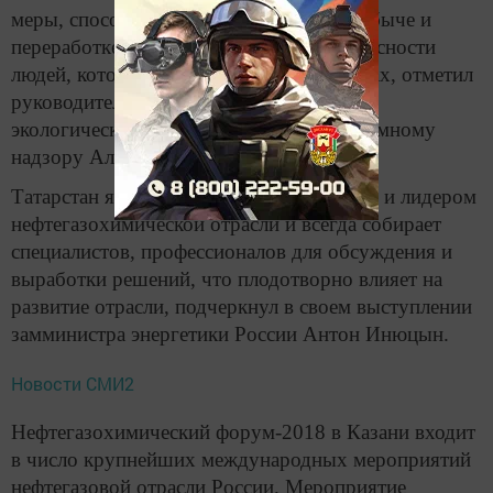
меры, способствующие эффективной добыче и
переработке нефти и газа, а также безопасности
людей, которые трудятся на этих объектах, отметил
руководитель Федеральной службы по
экологическому, технологическому и атомному
надзору Алексей Алешин.
Татарстан является сегодня локомотивом и лидером
нефтегазохимической отрасли и всегда собирает
специалистов, профессионалов для обсуждения и
выработки решений, что плодотворно влияет на
развитие отрасли, подчеркнул в своем выступлении
замминистра энергетики России Антон Инюцын.
Новости СМИ2
Нефтегазохимический форум-2018 в Казани входит
в число крупнейших международных мероприятий
нефтегазовой отрасли России. Мероприятие